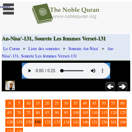
]
anger
An-Nisa'-131, Sourete Les femmes Verset-131
»
»
»
Le Coran
Liste des sourates
Sourate An-Nisa'
An-
Nisa'-131, Sourete Les femmes Verset-131
0
5
10
15
20
25
30
35
40
45
50
55
60
65
70
75
80
85
90
95
100
105
110
115
120
125
131
128
129
130
132
133
134
141
146
151
156
161
166
171
176