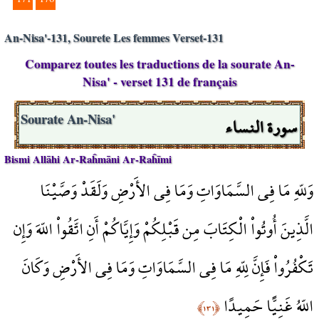
An-Nisa'-131, Sourete Les femmes Verset-131
Comparez toutes les traductions de la sourate An-
Nisa' - verset 131 de français
سورة النساء
Sourate An-Nisa'
Bismi Allāhi Ar-Raĥmāni Ar-Raĥīmi
وَللّهِ مَا فِي السَّمَاوَاتِ وَمَا فِي الأَرْضِ وَلَقَدْ وَصَّيْنَا
الَّذِينَ أُوتُواْ الْكِتَابَ مِن قَبْلِكُمْ وَإِيَّاكُمْ أَنِ اتَّقُواْ اللّهَ وَإِن
تَكْفُرُواْ فَإِنَّ لِلّهِ مَا فِي السَّمَاوَاتِ وَمَا فِي الأَرْضِ وَكَانَ
اللّهُ غَنِيًّا حَمِيدًا
﴿١٣١﴾