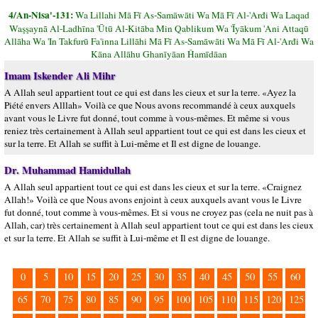
4/An-Nisa'-131:
Wa Lillahi Mā Fī As-Samāwāti Wa Mā Fī Al-'Arđi Wa Laqad
Waşşaynā Al-Ladhīna 'Ūtū Al-Kitāba Min Qablikum Wa 'Īyākum 'Ani Attaqū
Allāha Wa 'In Takfurū Fa'inna Lillāhi Mā Fī As-Samāwāti Wa Mā Fī Al-'Arđi Wa
Kāna Allāhu Ghanīyāan Ĥamīdāan
Imam Iskender Ali Mihr
A Allah seul appartient tout ce qui est dans les cieux et sur la terre. «Ayez la
Piété envers Alllah» Voilà ce que Nous avons recommandé à ceux auxquels
avant vous le Livre fut donné, tout comme à vous-mêmes. Et même si vous
reniez très certainement à Allah seul appartient tout ce qui est dans les cieux et
sur la terre. Et Allah se suffit à Lui-même et Il est digne de louange.
Dr. Muhammad Hamidullah
A Allah seul appartient tout ce qui est dans les cieux et sur la terre. «Craignez
Allah!» Voilà ce que Nous avons enjoint à ceux auxquels avant vous le Livre
fut donné, tout comme à vous-mêmes. Et si vous ne croyez pas (cela ne nuit pas à
Allah, car) très certainement à Allah seul appartient tout ce qui est dans les cieux
et sur la terre. Et Allah se suffit à Lui-même et Il est digne de louange.
0
5
10
15
20
25
30
35
40
45
50
55
60
65
70
75
80
85
90
95
100
105
110
115
120
125