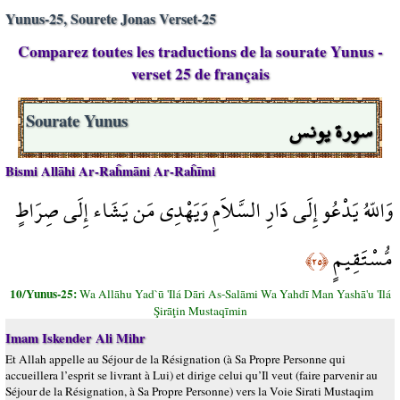
Yunus-25, Sourete Jonas Verset-25
Comparez toutes les traductions de la sourate Yunus -
verset 25 de français
سورة يونس
Sourate Yunus
Bismi Allāhi Ar-Raĥmāni Ar-Raĥīmi
وَاللّهُ يَدْعُو إِلَى دَارِ السَّلاَمِ وَيَهْدِي مَن يَشَاء إِلَى صِرَاطٍ
مُّسْتَقِيمٍ
﴿٢٥﴾
10/Yunus-25:
Wa Allāhu Yad`ū 'Ilá Dāri As-Salāmi Wa Yahdī Man Yashā'u 'Ilá
Şirāţin Mustaqīmin
Imam Iskender Ali Mihr
Et Allah appelle au Séjour de la Résignation (à Sa Propre Personne qui
accueillera l’esprit se livrant à Lui) et dirige celui qu’Il veut (faire parvenir au
Séjour de la Résignation, à Sa Propre Personne) vers la Voie Sirati Mustaqim