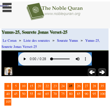
]
anger
Yunus-25, Sourete Jonas Verset-25
»
»
»
Le Coran
Liste des sourates
Sourate Yunus
Yunus-25,
Sourete Jonas Verset-25
25
0
5
10
15
20
22
23
24
26
27
28
35
40
45
50
55
60
65
70
75
80
85
90
95
100
105