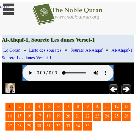
]
anger
Al-Ahqaf-1, Sourete Les dunes Verset-1
»
»
»
Le Coran
Liste des sourates
Sourate Al-Ahqaf
Al-Ahqaf-1,
Sourete Les dunes Verset-1
1
2
3
4
5
6
7
8
9
10
11
12
13
14
15
16
17
18
19
20
21
22
23
24
25
26
27
28
29
30
31
32
33
34
35