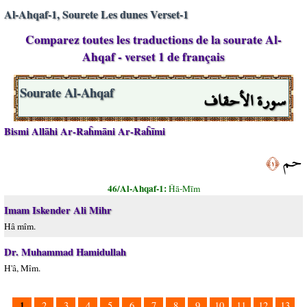
Al-Ahqaf-1, Sourete Les dunes Verset-1
Comparez toutes les traductions de la sourate Al-
Ahqaf - verset 1 de français
سورة الأحقاف
Sourate Al-Ahqaf
Bismi Allāhi Ar-Raĥmāni Ar-Raĥīmi
حم
﴿١﴾
46/Al-Ahqaf-1:
Ĥā-Mīm
Imam Iskender Ali Mihr
Hâ mîm.
Dr. Muhammad Hamidullah
H'â, Mîm.
1
2
3
4
5
6
7
8
9
10
11
12
13