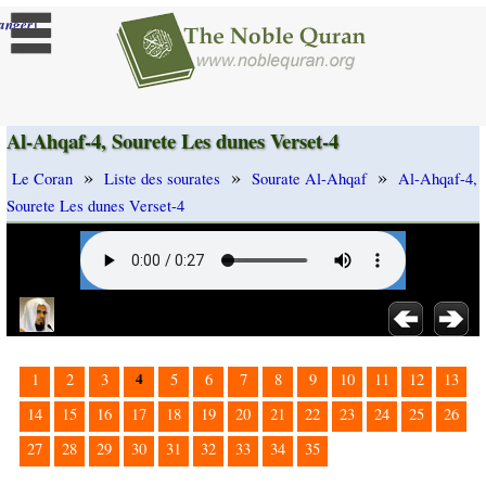
]
anger
Al-Ahqaf-4, Sourete Les dunes Verset-4
»
»
»
Le Coran
Liste des sourates
Sourate Al-Ahqaf
Al-Ahqaf-4,
Sourete Les dunes Verset-4
4
1
2
3
5
6
7
8
9
10
11
12
13
14
15
16
17
18
19
20
21
22
23
24
25
26
27
28
29
30
31
32
33
34
35