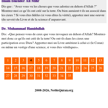
Imam Iskender Ali Mihr
Dis que : “Avez vous vu les choses que vous adoriez en dehors d’Allah ?”
Montrez-moi ce qu’ils ont créé sur la terre. Ou bien auraient-t-ils un associé dans
les cieux ? Si vous êtes fidèles (si vous dites la vérité), apportez moi une oeuvre
(du savoir) du Livre et de la science d’auparavant.
Dr. Muhammad Hamidullah
Dis: «Que pensez-vous de ceux que vous invoquez en dehors d'Allah? Montrez-
moi donc ce qu'ils ont créé de la terre! Ou ont-ils dans les cieux une
participation avec Dieu? Apportez-moi un Livre antérieur à celui-ci (le Coran)
ou même un vestige d'une science, si vous êtes véridiques».
4
1
2
3
5
6
7
8
9
10
11
12
13
14
15
16
17
18
19
20
21
22
23
24
25
26
27
28
29
30
31
32
33
34
35
2008-2026, NobleQuran.org