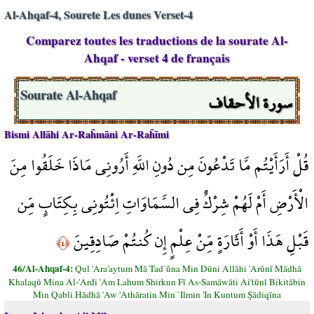
Al-Ahqaf-4, Sourete Les dunes Verset-4
Comparez toutes les traductions de la sourate Al-
Ahqaf - verset 4 de français
سورة الأحقاف
Sourate Al-Ahqaf
Bismi Allāhi Ar-Raĥmāni Ar-Raĥīmi
قُلْ أَرَأَيْتُم مَّا تَدْعُونَ مِن دُونِ اللَّهِ أَرُونِي مَاذَا خَلَقُوا مِنَ
الْأَرْضِ أَمْ لَهُمْ شِرْكٌ فِي السَّمَاوَاتِ اِئْتُونِي بِكِتَابٍ مِّن
قَبْلِ هَذَا أَوْ أَثَارَةٍ مِّنْ عِلْمٍ إِن كُنتُمْ صَادِقِينَ
﴿٤﴾
46/Al-Ahqaf-4:
Qul 'Ara'aytum Mā Tad`ūna Min Dūni Allāhi 'Arūnī Mādhā
Khalaqū Mina Al-'Arđi 'Am Lahum Shirkun Fī As-Samāwāti Ai'tūnī Bikitābin
Min Qabli Hādhā 'Aw 'Athāratin Min `Ilmin 'In Kuntum Şādiqīna