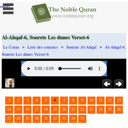
]
anger
Al-Ahqaf-6, Sourete Les dunes Verset-6
»
»
»
Le Coran
Liste des sourates
Sourate Al-Ahqaf
Al-Ahqaf-6,
Sourete Les dunes Verset-6
6
1
2
3
4
5
7
8
9
10
11
12
13
14
15
16
17
18
19
20
21
22
23
24
25
26
27
28
29
30
31
32
33
34
35