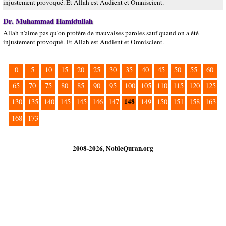
injustement provoqué. Et Allah est Audient et Omniscient.
Dr. Muhammad Hamidullah
Allah n'aime pas qu'on profère de mauvaises paroles sauf quand on a été
injustement provoqué. Et Allah est Audient et Omniscient.
0
5
10
15
20
25
30
35
40
45
50
55
60
65
70
75
80
85
90
95
100
105
110
115
120
125
148
130
135
140
145
145
146
147
149
150
151
158
163
168
173
2008-2026, NobleQuran.org