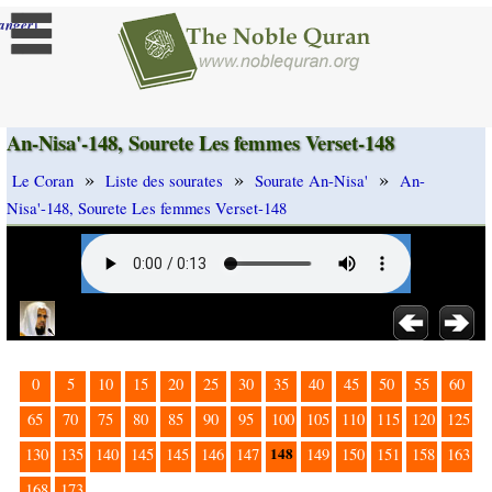
]
anger
An-Nisa'-148, Sourete Les femmes Verset-148
»
»
»
Le Coran
Liste des sourates
Sourate An-Nisa'
An-
Nisa'-148, Sourete Les femmes Verset-148
0
5
10
15
20
25
30
35
40
45
50
55
60
65
70
75
80
85
90
95
100
105
110
115
120
125
148
130
135
140
145
145
146
147
149
150
151
158
163
168
173