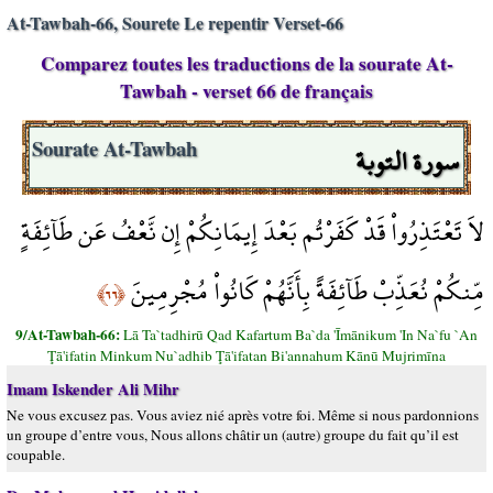
At-Tawbah-66, Sourete Le repentir Verset-66
Comparez toutes les traductions de la sourate At-
Tawbah - verset 66 de français
سورة التوبة
Sourate At-Tawbah
لاَ تَعْتَذِرُواْ قَدْ كَفَرْتُم بَعْدَ إِيمَانِكُمْ إِن نَّعْفُ عَن طَآئِفَةٍ
مِّنكُمْ نُعَذِّبْ طَآئِفَةً بِأَنَّهُمْ كَانُواْ مُجْرِمِينَ
﴿٦٦﴾
9/At-Tawbah-66:
Lā Ta`tadhirū Qad Kafartum Ba`da 'Īmānikum 'In Na`fu `An
Ţā'ifatin Minkum Nu`adhib Ţā'ifatan Bi'annahum Kānū Mujrimīna
Imam Iskender Ali Mihr
Ne vous excusez pas. Vous aviez nié après votre foi. Même si nous pardonnions
un groupe d’entre vous, Nous allons châtir un (autre) groupe du fait qu’il est
coupable.