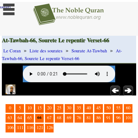
]
anger
At-Tawbah-66, Sourete Le repentir Verset-66
»
»
»
Le Coran
Liste des sourates
Sourate At-Tawbah
At-
Tawbah-66, Sourete Le repentir Verset-66
0
5
10
15
20
25
30
35
40
45
50
55
60
66
63
64
65
67
68
69
76
81
86
91
96
101
106
111
116
121
126