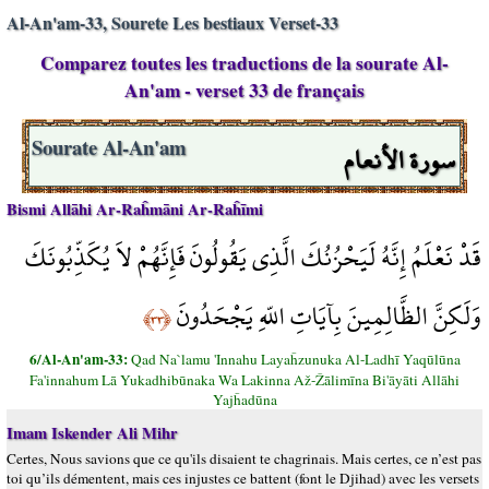
Al-An'am-33, Sourete Les bestiaux Verset-33
Comparez toutes les traductions de la sourate Al-
An'am - verset 33 de français
سورة الأنعام
Sourate Al-An'am
Bismi Allāhi Ar-Raĥmāni Ar-Raĥīmi
قَدْ نَعْلَمُ إِنَّهُ لَيَحْزُنُكَ الَّذِي يَقُولُونَ فَإِنَّهُمْ لاَ يُكَذِّبُونَكَ
وَلَكِنَّ الظَّالِمِينَ بِآيَاتِ اللّهِ يَجْحَدُونَ
﴿٣٣﴾
6/Al-An'am-33:
Qad Na`lamu 'Innahu Layaĥzunuka Al-Ladhī Yaqūlūna
Fa'innahum Lā Yukadhibūnaka Wa Lakinna Až-Žālimīna Bi'āyāti Allāhi
Yajĥadūna
Imam Iskender Ali Mihr
Certes, Nous savions que ce qu'ils disaient te chagrinais. Mais certes, ce n’est pas
toi qu’ils démentent, mais ces injustes ce battent (font le Djihad) avec les versets