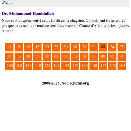
d’Allah.
Dr. Muhammad Hamidullah
Nous savons qu'en vérité ce qu'ils disent te chagrine. Or, vraiment ils ne croient
pas que tu es menteur, mais ce sont les versets (le Coran) d'Allah, que les injustes
renient.
33
0
5
10
15
20
25
30
30
31
32
34
35
36
43
48
53
58
63
68
73
78
83
88
93
98
103
108
113
118
123
128
133
138
143
148
153
158
163
2008-2026, NobleQuran.org