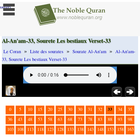
]
anger
Al-An'am-33, Sourete Les bestiaux Verset-33
»
»
»
Le Coran
Liste des sourates
Sourate Al-An'am
Al-An'am-
33, Sourete Les bestiaux Verset-33
33
0
5
10
15
20
25
30
30
31
32
34
35
36
43
48
53
58
63
68
73
78
83
88
93
98
103
108
113
118
123
128
133
138
143
148
153
158
163