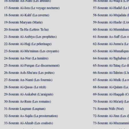
16-Sourate An-Nahl (Les abeilles)
56-Sourate Al-Waqi'a (L'
17-Sourate Al-Isra (Le voyage nocturne)
57-Sourate Al-Hadid (Le f
18-Sourate Al-Kahf (La caverne)
58-Sourate Al-Mujadala (
19-Sourate Maryam (Marie)
59-Sourate Al-Hashr (L'e
20-Sourate Ta-Ha (Lettres Ta ha)
60-Sourate Al-Mumtahana
21-Sourate Al-Anbiya (Les prophètes)
61-Sourate As-Saff (Les r
22-Sourate Al-Hajj (Le pélerinage)
62-Sourate Al-Jumu'a (Le
23-Sourate Al-Mu'minun (Les croyants)
63-Sourate Al-Munafiqun 
24-Sourate An-Nur (La lumière)
64-Sourate At-Taghabun (
25-Sourate Al-Furqan (Le discernement)
65-Sourate At-Talaq (Le d
26-Sourate Ash-Shu'ara (Les poètes)
66-Sourate At-Tahrim (L'in
27-Sourate An-Naml (Les fourmis)
67-Sourate Al-Mulk (La r
28-Sourate Al-Qasas (Le récit)
68-Sourate Al-Qalam (La
29-Sourate Al-Ankabut (L'araignée)
69-Sourate Al-Haqqah (Cel
30-Sourate Ar-Rum (Les romains)
70-Sourate Al-Ma'arij (Le
31-Sourate Luqman (Luqman)
71-Sourate Nûh (Noé)
32-Sourate As-Sajda (La prosternation)
72-Sourate Al-Jinn (Les d
33-Sourate Al-Ahzab (Les coalisés)
73-Sourate Al-Muzzammil