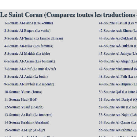
Le Saint Coran (Comparez toutes les traductions 
1-Sourate Al-Fatiha (L'ouverture)
41-Sourate Fussilat (Les ve
2-Sourate Al-Baqara (La vache)
42-Sourate Ash-Shura (La
3-Sourate Al-'Imran (La famille d'Imran)
43-Sourate Az-Zukhruf (L
4-Sourate An-Nisa' (Les femmes)
44-Sourate Ad-Dukhan (L
5-Sourate Al-Maidah (La table)
45-Sourate Al-Jathiya (L'a
6-Sourate Al-An'am (Les bestiaux)
46-Sourate Al-Ahqaf (Les
7-Sourate Al-A'raf (Le mur d'A'raf)
47-Sourate Muhammad 
8-Sourate Al-Anfal (Le butin)
48-Sourate Al-Fath (La vic
9-Sourate At-Tawbah (Le repentir)
49-Sourate Al-Hujurat (L
10-Sourate Yunus (Jonas)
50-Sourate Qaf (La lettre 
11-Sourate Hud (Hûd)
51-Sourate Ad-Dariyat (Qu
12-Sourate Yusuf (Joseph)
52-Sourate At-Tur (Le mo
13-Sourate Ar-Ra'd (Le tonnerre)
53-Sourate An-Najm (L'ét
14-Sourate Ibrahim (Abraham)
54-Sourate Al-Qamar (La
15-Sourate Al-Hijr (Al-hijr)
55-Sourate Ar-Rahman (Le