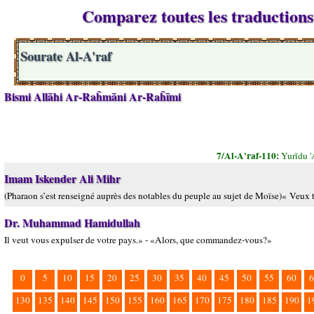
Comparez toutes les traductions 
Sourate Al-A'raf
Bismi Allāhi Ar-Raĥmāni Ar-Raĥīmi
7/Al-A'raf-110:
Yurīdu 
Imam Iskender Ali Mihr
(Pharaon s’est renseigné auprès des notables du peuple au sujet de Moïse)« Veux t-
Dr. Muhammad Hamidullah
Il veut vous expulser de votre pays.» - «Alors, que commandez-vous?»
0
5
10
15
20
25
30
35
40
45
50
55
60
6
130
135
140
145
150
155
160
165
170
175
180
185
190
1