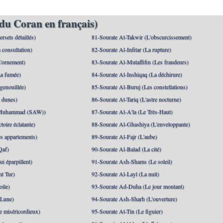
du Coran en français)
rsets détaillés)
81-Sourate At-Takwir (L'obscurcissement)
 consultation)
82-Sourate Al-Infitar (La rupture)
'ornement)
83-Sourate Al-Mutaffifin (Les fraudeurs)
a fumée)
84-Sourate Al-Inshiqaq (La déchirure)
genouillée)
85-Sourate Al-Buruj (Les constellations)
 dunes)
86-Sourate At-Tariq (L'astre nocturne)
(Muhammad (SAW))
87-Sourate Al-A'la (Le Très-Haut)
toire éclatante)
88-Sourate Al-Ghashiya (L'enveloppante)
es appartements)
89-Sourate Al-Fajr (L'aube)
Qaf)
90-Sourate Al-Balad (La cité)
i éparpillent)
91-Sourate Ash-Shams (Le soleil)
nt Tur)
92-Sourate Al-Layl (La nuit)
oile)
93-Sourate Ad-Duha (Le jour montant)
 Lune)
94-Sourate Ash-Sharh (L'ouverture)
 miséricordieux)
95-Sourate At-Tin (Le figuier)