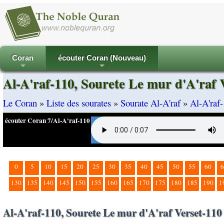
Coran
écouter Coran (Nouveau)
+
+
Al-A'raf-110, Sourete Le mur d'A'raf 
Le Coran
»
Liste des sourates
»
Sourate Al-A'raf
»
Al-A'raf-
écouter Coran 7/Al-A'raf-110
0
5
10
15
20
25
30
35
40
45
50
55
60
6
130
135
140
145
150
155
160
165
170
175
180
185
190
1
Al-A'raf-110, Sourete Le mur d'A'raf Verset-110