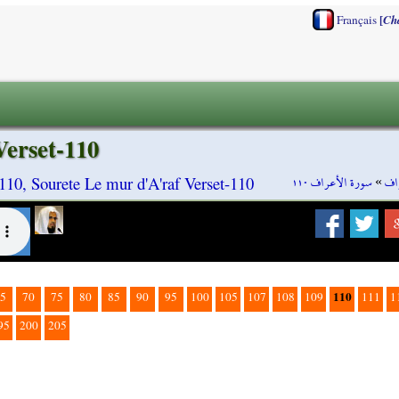
[
Français
Ch
Verset-110
سورة الأعراف ١١٠
»
اف
110, Sourete Le mur d'A'raf Verset-110
110
5
70
75
80
85
90
95
100
105
107
108
109
111
1
95
200
205