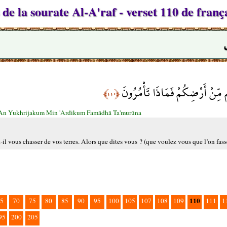
de la sourate Al-A'raf - verset 110 de franç
مِّنْ أَرْضِكُمْ فَمَاذَا تَأْمُرُونَ
﴿١١٠﴾
'An Yukhrijakum Min 'Arđikum Famādhā Ta'murūna
il vous chasser de vos terres. Alors que dites vous ? (que voulez vous que l’on fass
110
5
70
75
80
85
90
95
100
105
107
108
109
111
1
95
200
205