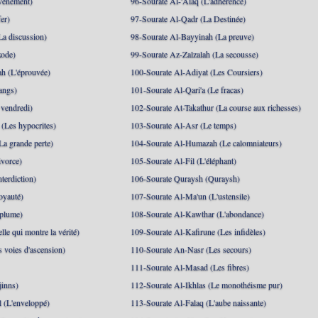
événement)
96-Sourate Al-'Alaq (L'adhérence)
er)
97-Sourate Al-Qadr (La Destinée)
La discussion)
98-Sourate Al-Bayyinah (La preuve)
xode)
99-Sourate Az-Zalzalah (La secousse)
h (L'éprouvée)
100-Sourate Al-Adiyat (Les Coursiers)
angs)
101-Sourate Al-Qari'a (Le fracas)
 vendredi)
102-Sourate At-Takathur (La course aux richesses)
(Les hypocrites)
103-Sourate Al-Asr (Le temps)
La grande perte)
104-Sourate Al-Humazah (Le calomniateurs)
ivorce)
105-Sourate Al-Fil (L'éléphant)
terdiction)
106-Sourate Quraysh (Quraysh)
oyauté)
107-Sourate Al-Ma'un (L'ustensile)
 plume)
108-Sourate Al-Kawthar (L'abondance)
le qui montre la vérité)
109-Sourate Al-Kafirune (Les infidèles)
s voies d'ascension)
110-Sourate An-Nasr (Les secours)
111-Sourate Al-Masad (Les fibres)
jinns)
112-Sourate Al-Ikhlas (Le monothéisme pur)
 (L'enveloppé)
113-Sourate Al-Falaq (L'aube naissante)