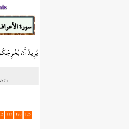
ais
سورة الأعراف
يُرِيدُ أَن يُخْرِجَكُم 
e) ? »
12
113
120
125