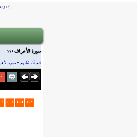
]
anger
سورة الأعراف ١١٠
سورة الأعر
»
القرآن الكريم
12
113
120
125