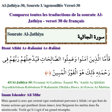
Al-Jathiya-30, Sourete L'agenouillée Verset-30
Comparez toutes les traductions de la sourate Al-
Jathiya - verset 30 de français
سورة الجاثية
Sourate Al-Jathiya
Bismi Allāhi Ar-Raĥmāni Ar-Raĥīmi
فَأَمَّا الَّذِينَ آمَنُوا وَعَمِلُوا الصَّالِحَاتِ فَيُدْخِلُهُمْ رَبُّهُمْ فِي
رَحْمَتِهِ ذَلِكَ هُوَ الْفَوْزُ الْمُبِينُ
﴿٣٠﴾
45/Al-Jathiya-30:
Fa'ammā Al-Ladhīna 'Āmanū Wa `Amilū Aş-Şāliĥāti
Fayudkhiluhum Rabbuhum Fī Raĥmatihi Dhālika Huwa Al-Fawzu Al-Mubīnu
Imam Iskender Ali Mihr
Mais quand à ceux qui croient (qui souhaitent parvenir à Allah ) et qui font de
bonne actions qui purifient (leurs âmes) ,leur Seigneur les mettra dans Sa
miséricorde. Voilà qu’il s’agit d’un grand triomphe.