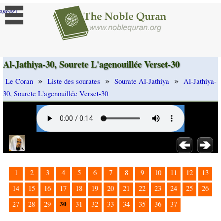
]
anger
Al-Jathiya-30, Sourete L'agenouillée Verset-30
»
»
»
Le Coran
Liste des sourates
Sourate Al-Jathiya
Al-Jathiya-
30, Sourete L'agenouillée Verset-30
1
2
3
4
5
6
7
8
9
10
11
12
13
14
15
16
17
18
19
20
21
22
23
24
25
26
30
27
28
29
31
32
33
34
35
36
37