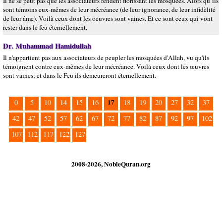
Il ne se peut pas que les associateurs rendent florissant les mosquées. Alors qu’ils
sont témoins eux-mêmes de leur mécréance (de leur ignorance, de leur infidèlité
de leur âme). Voilà ceux dont les oeuvres sont vaines. Et ce sont ceux qui vont
rester dans le feu éternellement.
Dr. Muhammad Hamidullah
Il n'appartient pas aux associateurs de peupler les mosquées d'Allah, vu qu'ils
témoignent contre eux-mêmes de leur mécréance. Voilà ceux dont les œuvres
sont vaines; et dans le Feu ils demeureront éternellement.
17
0
5
10
14
15
16
18
19
20
27
32
37
42
47
52
57
62
67
72
77
82
87
92
97
102
107
112
117
122
127
2008-2026, NobleQuran.org