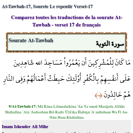
At-Tawbah-17, Sourete Le repentir Verset-17
Comparez toutes les traductions de la sourate At-
Tawbah - verset 17 de français
سورة التوبة
Sourate At-Tawbah
مَا كَانَ لِلْمُشْرِكِينَ أَن يَعْمُرُواْ مَسَاجِدَ الله شَاهِدِينَ
عَلَى أَنفُسِهِمْ بِالْكُفْرِ أُوْلَئِكَ حَبِطَتْ أَعْمَالُهُمْ وَفِي النَّارِ
هُمْ خَالِدُونَ
﴿١٧﴾
9/At-Tawbah-17:
Mā Kāna Lilmushrikīna 'An Ya`murū Masājida Allāhi
Shāhidīna `Alá 'Anfusihim Bil-Kufri 'Ūlā'ika Ĥabiţat 'A`māluhum Wa Fī An-
Nāri Hum Khālidūna
Imam Iskender Ali Mihr