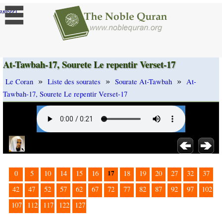
]
anger
At-Tawbah-17, Sourete Le repentir Verset-17
»
»
»
Le Coran
Liste des sourates
Sourate At-Tawbah
At-
Tawbah-17, Sourete Le repentir Verset-17
17
0
5
10
14
15
16
18
19
20
27
32
37
42
47
52
57
62
67
72
77
82
87
92
97
102
107
112
117
122
127