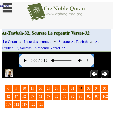
]
anger
At-Tawbah-32, Sourete Le repentir Verset-32
»
»
»
Le Coran
Liste des sourates
Sourate At-Tawbah
At-
Tawbah-32, Sourete Le repentir Verset-32
32
0
5
10
15
20
25
29
30
31
33
34
35
42
47
52
57
62
67
72
77
82
87
92
97
102
107
112
117
122
127