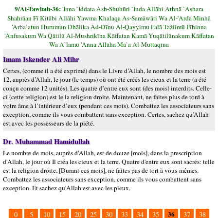
9/At-Tawbah-36:
'Inna `Iddata Ash-Shuhūri `Inda Allāhi Athnā `Ashara
Shahrāan Fī Kitābi Allāhi Yawma Khalaqa As-Samāwāti Wa Al-'Arđa Minhā
'Arba`atun Ĥurumun Dhālika Ad-Dīnu Al-Qayyimu Falā Tažlimū Fīhinna
'Anfusakum Wa Qātilū Al-Mushrikīna Kāffatan Kamā Yuqātilūnakum Kāffatan
Wa A`lamū 'Anna Allāha Ma`a Al-Muttaqīna
Imam Iskender Ali Mihr
Certes, (comme il a été exprimé) dans le Livre d’Allah, le nombre des mois est
12, auprès d’Allah, le jour (le temps) où ont été créés les cieux et la terre (a été
conçu comme 12 unités). Les quatre d’entre eux sont (des mois) interdits. Celle-
ci (cette religion) est le la religion droite. Maintenant, ne faites plus de tord à
votre âme à l’intérieur d’eux (pendant ces mois). Combattez les associateurs sans
exception, comme ils vous combattent sans exception. Certes, sachez qu’Allah
est avec les possesseurs de la piété.
Dr. Muhammad Hamidullah
Le nombre de mois, auprès d'Allah, est de douze [mois], dans la prescription
d'Allah, le jour où Il créa les cieux et la terre. Quatre d'entre eux sont sacrés: telle
est la religion droite. [Durant ces mois], ne faites pas de tort à vous-mêmes.
Combattez les associateurs sans exception, comme ils vous combattent sans
exception. Et sachez qu'Allah est avec les pieux.
36
0
5
10
15
20
25
30
33
34
35
37
38