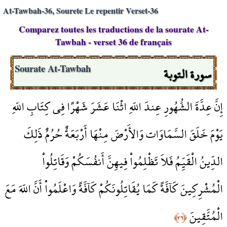
At-Tawbah-36, Sourete Le repentir Verset-36
Comparez toutes les traductions de la sourate At-
Tawbah - verset 36 de français
سورة التوبة
Sourate At-Tawbah
إِنَّ عِدَّةَ الشُّهُورِ عِندَ اللّهِ اثْنَا عَشَرَ شَهْرًا فِي كِتَابِ اللّهِ
يَوْمَ خَلَقَ السَّمَاوَات وَالأَرْضَ مِنْهَا أَرْبَعَةٌ حُرُمٌ ذَلِكَ
الدِّينُ الْقَيِّمُ فَلاَ تَظْلِمُواْ فِيهِنَّ أَنفُسَكُمْ وَقَاتِلُواْ
الْمُشْرِكِينَ كَآفَّةً كَمَا يُقَاتِلُونَكُمْ كَآفَّةً وَاعْلَمُواْ أَنَّ اللّهَ مَعَ
الْمُتَّقِينَ
﴿٣٦﴾