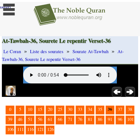
]
anger
At-Tawbah-36, Sourete Le repentir Verset-36
»
»
»
Le Coran
Liste des sourates
Sourate At-Tawbah
At-
Tawbah-36, Sourete Le repentir Verset-36
36
0
5
10
15
20
25
30
33
34
35
37
38
39
46
51
56
61
66
71
76
81
86
91
96
101
106
111
116
121
126