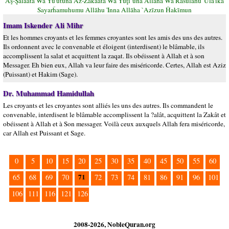
Aş-Şalāata Wa Yu'utūna Az-Zakāata Wa Yuţī`ūna Allāha Wa Rasūlahu 'Ūlā'ika
Sayarĥamuhumu Allāhu 'Inna Allāha `Azīzun Ĥakīmun
Imam Iskender Ali Mihr
Et les hommes croyants et les femmes croyantes sont les amis des uns des autres.
Ils ordonnent avec le convenable et éloigent (interdisent) le blâmable, ils
accomplissent la salat et acquittent la zaqat. Ils obéissent à Allah et à son
Messager. Eh bien eux, Allah va leur faire des miséricorde. Certes, Allah est Aziz
(Puissant) et Hakim (Sage).
Dr. Muhammad Hamidullah
Les croyants et les croyantes sont alliés les uns des autres. Ils commandent le
convenable, interdisent le blâmable accomplissent la ?alât, acquittent la Zakât et
obéissent à Allah et à Son messager. Voilà ceux auxquels Allah fera miséricorde,
car Allah est Puissant et Sage.
0
5
10
15
20
25
30
35
40
45
50
55
60
71
65
68
69
70
72
73
74
81
86
91
96
101
106
111
116
121
126
2008-2026, NobleQuran.org