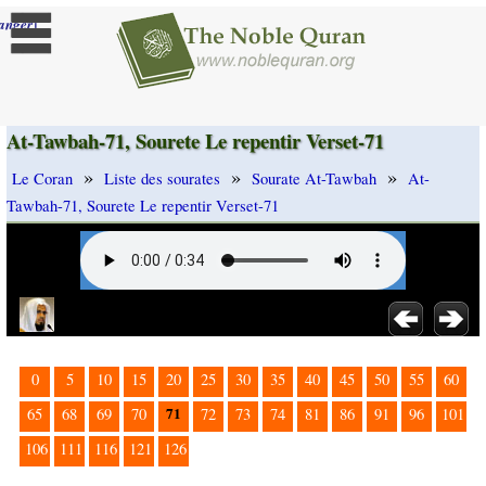
]
anger
At-Tawbah-71, Sourete Le repentir Verset-71
»
»
»
Le Coran
Liste des sourates
Sourate At-Tawbah
At-
Tawbah-71, Sourete Le repentir Verset-71
0
5
10
15
20
25
30
35
40
45
50
55
60
71
65
68
69
70
72
73
74
81
86
91
96
101
106
111
116
121
126