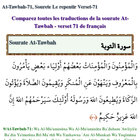
At-Tawbah-71, Sourete Le repentir Verset-71
Comparez toutes les traductions de la sourate At-
Tawbah - verset 71 de français
سورة التوبة
Sourate At-Tawbah
وَالْمُؤْمِنُونَ وَالْمُؤْمِنَاتُ بَعْضُهُمْ أَوْلِيَاء بَعْضٍ يَأْمُرُونَ
بِالْمَعْرُوفِ وَيَنْهَوْنَ عَنِ الْمُنكَرِ وَيُقِيمُونَ الصَّلاَةَ وَيُؤْتُونَ
الزَّكَاةَ وَيُطِيعُونَ اللّهَ وَرَسُولَهُ أُوْلَئِكَ سَيَرْحَمُهُمُ اللّهُ إِنَّ
اللّهَ عَزِيزٌ حَكِيمٌ
﴿٧١﴾
9/At-Tawbah-71:
Wa Al-Mu'uminūna Wa Al-Mu'uminātu Ba`đuhum 'Awliyā'u
Ba`đin Ya'murūna Bil-Ma`rūfi Wa Yanhawna `Ani Al-Munkari Wa Yuqīmūna