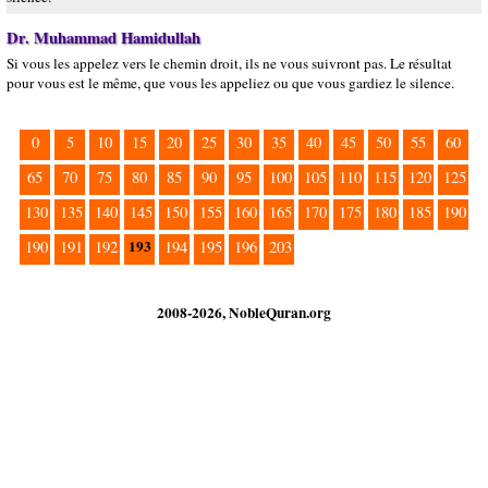
Dr. Muhammad Hamidullah
Si vous les appelez vers le chemin droit, ils ne vous suivront pas. Le résultat
pour vous est le même, que vous les appeliez ou que vous gardiez le silence.
0
5
10
15
20
25
30
35
40
45
50
55
60
65
70
75
80
85
90
95
100
105
110
115
120
125
130
135
140
145
150
155
160
165
170
175
180
185
190
193
190
191
192
194
195
196
203
2008-2026, NobleQuran.org