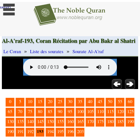
]
anger
Al-A'raf-193, Coran Récitation par Abu Bakr al Shatri
»
»
Le Coran
Liste des sourates
Sourate Al-A'raf
0
5
10
15
20
25
30
35
40
45
50
55
60
65
70
75
80
85
90
95
100
105
110
115
120
125
130
135
140
145
150
155
160
165
170
175
180
185
190
193
190
191
192
194
195
196
203