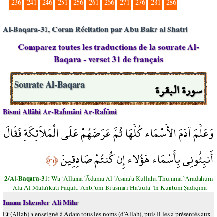
236
241
246
251
256
261
266
271
276
281
286
Al-Baqara-31, Coran Récitation par Abu Bakr al Shatri
Comparez toutes les traductions de la sourate Al-
Baqara - verset 31 de français
سورة البقرة
Sourate Al-Baqara
Bismi Allāhi Ar-Raĥmāni Ar-Raĥīmi
وَعَلَّمَ آدَمَ الأَسْمَاء كُلَّهَا ثُمَّ عَرَضَهُمْ عَلَى الْمَلاَئِكَةِ فَقَالَ
أَنبِئُونِي بِأَسْمَاء هَؤُلاء إِن كُنتُمْ صَادِقِينَ
﴿٣١﴾
2/Al-Baqara-31:
Wa `Allama 'Ādama Al-'Asmā'a Kullahā Thumma `Arađahum
`Alá Al-Malā'ikati Faqāla 'Anbi'ūnī Bi'asmā'i Hā'uulā' 'In Kuntum Şādiqīna
Imam Iskender Ali Mihr
Et (Allah) a enseigné à Adam tous les noms (d’Allah), puis Il les a présentés aux