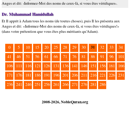
Anges et dit: ‹Informez-Moi des noms de ceux-là, si vous êtes véridiques›.
Dr. Muhammad Hamidullah
Et Il apprit à Adam tous les noms (de toutes choses), puis Il les présenta aux
Anges et dit: «Informez-Moi des noms de ceux-là, si vous êtes véridiques!»
(dans votre prétention que vous êtes plus méritants qu'Adam).
31
0
5
10
15
20
25
28
29
30
32
33
34
41
46
51
56
61
66
71
76
81
86
91
96
101
106
111
116
121
126
131
136
141
146
151
156
161
166
171
176
181
186
191
196
201
206
211
216
221
226
231
236
241
246
251
256
261
266
271
276
281
286
2008-2026, NobleQuran.org