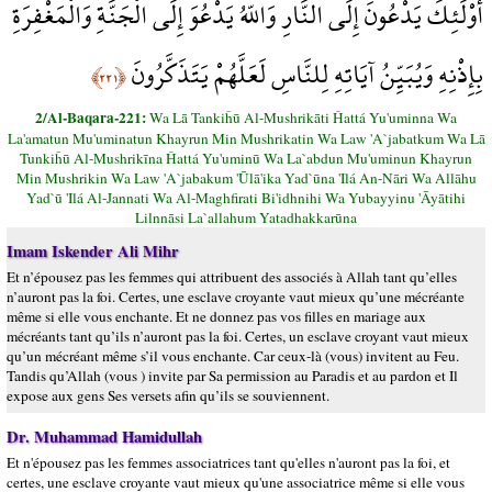
أُوْلَئِكَ يَدْعُونَ إِلَى النَّارِ وَاللّهُ يَدْعُوَ إِلَى الْجَنَّةِ وَالْمَغْفِرَةِ
بِإِذْنِهِ وَيُبَيِّنُ آيَاتِهِ لِلنَّاسِ لَعَلَّهُمْ يَتَذَكَّرُونَ
﴿٢٢١﴾
2/Al-Baqara-221:
Wa Lā Tankiĥū Al-Mushrikāti Ĥattá Yu'uminna Wa
La'amatun Mu'uminatun Khayrun Min Mushrikatin Wa Law 'A`jabatkum Wa Lā
Tunkiĥū Al-Mushrikīna Ĥattá Yu'uminū Wa La`abdun Mu'uminun Khayrun
Min Mushrikin Wa Law 'A`jabakum 'Ūlā'ika Yad`ūna 'Ilá An-Nāri Wa Allāhu
Yad`ū 'Ilá Al-Jannati Wa Al-Maghfirati Bi'idhnihi Wa Yubayyinu 'Āyātihi
Lilnnāsi La`allahum Yatadhakkarūna
Imam Iskender Ali Mihr
Et n’épousez pas les femmes qui attribuent des associés à Allah tant qu’elles
n’auront pas la foi. Certes, une esclave croyante vaut mieux qu’une mécréante
même si elle vous enchante. Et ne donnez pas vos filles en mariage aux
mécréants tant qu’ils n’auront pas la foi. Certes, un esclave croyant vaut mieux
qu’un mécréant même s’il vous enchante. Car ceux-là (vous) invitent au Feu.
Tandis qu’Allah (vous ) invite par Sa permission au Paradis et au pardon et Il
expose aux gens Ses versets afin qu’ils se souviennent.
Dr. Muhammad Hamidullah
Et n'épousez pas les femmes associatrices tant qu'elles n'auront pas la foi, et
certes, une esclave croyante vaut mieux qu'une associatrice même si elle vous