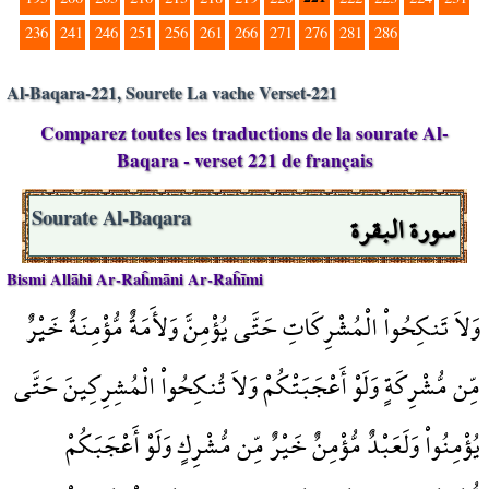
236
241
246
251
256
261
266
271
276
281
286
Al-Baqara-221, Sourete La vache Verset-221
Comparez toutes les traductions de la sourate Al-
Baqara - verset 221 de français
سورة البقرة
Sourate Al-Baqara
Bismi Allāhi Ar-Raĥmāni Ar-Raĥīmi
وَلاَ تَنكِحُواْ الْمُشْرِكَاتِ حَتَّى يُؤْمِنَّ وَلأَمَةٌ مُّؤْمِنَةٌ خَيْرٌ
مِّن مُّشْرِكَةٍ وَلَوْ أَعْجَبَتْكُمْ وَلاَ تُنكِحُواْ الْمُشِرِكِينَ حَتَّى
يُؤْمِنُواْ وَلَعَبْدٌ مُّؤْمِنٌ خَيْرٌ مِّن مُّشْرِكٍ وَلَوْ أَعْجَبَكُمْ