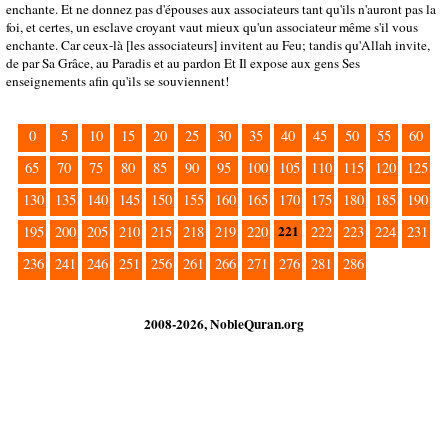
enchante. Et ne donnez pas d'épouses aux associateurs tant qu'ils n'auront pas la
foi, et certes, un esclave croyant vaut mieux qu'un associateur même s'il vous
enchante. Car ceux-là [les associateurs] invitent au Feu; tandis qu'Allah invite,
de par Sa Grâce, au Paradis et au pardon Et Il expose aux gens Ses
enseignements afin qu'ils se souviennent!
0
5
10
15
20
25
30
35
40
45
50
55
60
65
70
75
80
85
90
95
100
105
110
115
120
125
130
135
140
145
150
155
160
165
170
175
180
185
190
221
195
200
205
210
215
218
219
220
222
223
224
231
236
241
246
251
256
261
266
271
276
281
286
2008-2026, NobleQuran.org