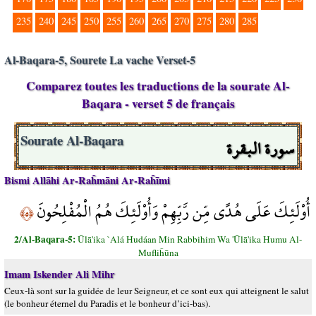
235
240
245
250
255
260
265
270
275
280
285
Al-Baqara-5, Sourete La vache Verset-5
Comparez toutes les traductions de la sourate Al-
Baqara - verset 5 de français
سورة البقرة
Sourate Al-Baqara
Bismi Allāhi Ar-Raĥmāni Ar-Raĥīmi
أُوْلَئِكَ عَلَى هُدًى مِّن رَّبِّهِمْ وَأُوْلَئِكَ هُمُ الْمُفْلِحُونَ
﴿٥﴾
2/Al-Baqara-5:
Ūlā'ika `Alá Hudáan Min Rabbihim Wa 'Ūlā'ika Humu Al-
Mufliĥūna
Imam Iskender Ali Mihr
Ceux-là sont sur la guidée de leur Seigneur, et ce sont eux qui atteignent le salut
(le bonheur éternel du Paradis et le bonheur d’ici-bas).