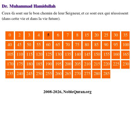
Dr. Muhammad Hamidullah
Ceux-là sont sur le bon chemin de leur Seigneur, et ce sont eux qui réussissent
(dans cette vie et dans la vie future).
5
0
2
3
4
6
7
8
15
20
25
30
35
40
45
50
55
60
65
70
75
80
85
90
95
100
105
110
115
120
125
130
135
140
145
150
155
160
165
170
175
180
185
190
195
200
205
210
215
220
225
230
235
240
245
250
255
260
265
270
275
280
285
2008-2026, NobleQuran.org