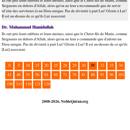
Ils ont pris leurs rabbins et leurs moines, ainsi que le Christ fils de Marie, comme
Seigneurs en dehors d’Allah, alors qu'on ne leur a recommandé que de servir
(d’etre des serviteurs à) un Dieu unique. Pas de divinité à part Lui! Gloire à Lui!
Il est au-dessus de ce qu'ils Lui associent.
Dr. Muhammad Hamidullah
Ils ont pris leurs rabbins et leurs moines, ainsi que le Christ fils de Marie, comme
Seigneurs en dehors d'Allah, alors qu'on ne leur a commandé que d'adorer un
Dieu unique. Pas de divinité à part Lui! Gloire à Lui! Il est au-dessus de ce qu'ils
[Lui] associent.
31
0
5
10
15
20
25
28
29
30
32
33
34
41
46
51
56
61
66
71
76
81
86
91
96
101
106
111
116
121
126
2008-2026, NobleQuran.org