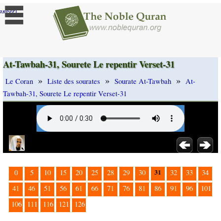
]
anger
At-Tawbah-31, Sourete Le repentir Verset-31
»
»
»
Le Coran
Liste des sourates
Sourate At-Tawbah
At-
Tawbah-31, Sourete Le repentir Verset-31
31
0
5
10
15
20
25
28
29
30
32
33
34
41
46
51
56
61
66
71
76
81
86
91
96
101
106
111
116
121
126