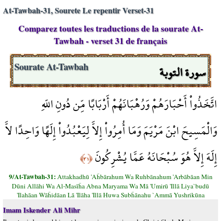
At-Tawbah-31, Sourete Le repentir Verset-31
Comparez toutes les traductions de la sourate At-
Tawbah - verset 31 de français
سورة التوبة
Sourate At-Tawbah
اتَّخَذُواْ أَحْبَارَهُمْ وَرُهْبَانَهُمْ أَرْبَابًا مِّن دُونِ اللّهِ
وَالْمَسِيحَ ابْنَ مَرْيَمَ وَمَا أُمِرُواْ إِلاَّ لِيَعْبُدُواْ إِلَهًا وَاحِدًا لاَّ
إِلَهَ إِلاَّ هُوَ سُبْحَانَهُ عَمَّا يُشْرِكُونَ
﴿٣١﴾
9/At-Tawbah-31:
Attakhadhū 'Aĥbārahum Wa Ruhbānahum 'Arbābāan Min
Dūni Allāhi Wa Al-Masīĥa Abna Maryama Wa Mā 'Umirū 'Illā Liya`budū
'Ilahāan Wāĥidāan Lā 'Ilāha 'Illā Huwa Subĥānahu `Ammā Yushrikūna
Imam Iskender Ali Mihr