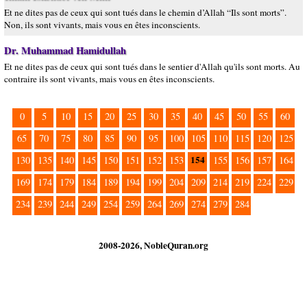
Et ne dites pas de ceux qui sont tués dans le chemin d’Allah “Ils sont morts”.
Non, ils sont vivants, mais vous en êtes inconscients.
Dr. Muhammad Hamidullah
Et ne dites pas de ceux qui sont tués dans le sentier d'Allah qu'ils sont morts. Au
contraire ils sont vivants, mais vous en êtes inconscients.
0
5
10
15
20
25
30
35
40
45
50
55
60
65
70
75
80
85
90
95
100
105
110
115
120
125
154
130
135
140
145
150
151
152
153
155
156
157
164
169
174
179
184
189
194
199
204
209
214
219
224
229
234
239
244
249
254
259
264
269
274
279
284
2008-2026, NobleQuran.org