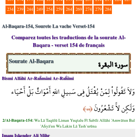
234
239
244
249
254
259
264
269
274
279
284
Al-Baqara-154, Sourete La vache Verset-154
Comparez toutes les traductions de la sourate Al-
Baqara - verset 154 de français
سورة البقرة
Sourate Al-Baqara
Bismi Allāhi Ar-Raĥmāni Ar-Raĥīmi
وَلاَ تَقُولُواْ لِمَنْ يُقْتَلُ فِي سَبيلِ اللّهِ أَمْوَاتٌ بَلْ أَحْيَاء
وَلَكِن لاَّ تَشْعُرُونَ
﴿١٥٤﴾
2/Al-Baqara-154:
Wa Lā Taqūlū Liman Yuqtalu Fī Sabīli Allāhi 'Amwātun Bal
'Aĥyā'un Wa Lakin Lā Tash`urūna
Imam Iskender Ali Mihr