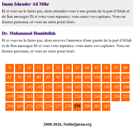
Imam Iskender Ali Mihr
Et si vous ne le faites pas, alors attendez-vous à une guerre de la part d’Allah et
de Son messager. Et si vous vous repentez, vous aurez vos capitaux. Vous ne
léserez personne, et vous ne serez point lésés.
Dr. Muhammad Hamidullah
Et si vous ne le faites pas, alors recevez l'annonce d'une guerre de la part d'Allah
et de Son messager. Et si vous vous repentez, vous aurez vos capitaux. Vous ne
léserez personne, et vous ne serez point lésés.
0
5
10
15
20
25
30
35
40
45
50
55
60
65
70
75
80
85
90
95
100
105
110
115
120
125
130
135
140
145
150
155
160
165
170
175
180
185
190
195
200
205
210
215
220
225
230
235
240
245
250
255
279
260
265
270
275
276
277
278
280
281
282
2008-2026, NobleQuran.org