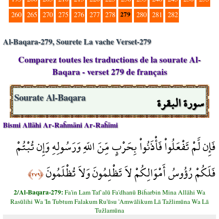
279
260
265
270
275
276
277
278
280
281
282
Al-Baqara-279, Sourete La vache Verset-279
Comparez toutes les traductions de la sourate Al-
Baqara - verset 279 de français
سورة البقرة
Sourate Al-Baqara
Bismi Allāhi Ar-Raĥmāni Ar-Raĥīmi
فَإِن لَّمْ تَفْعَلُواْ فَأْذَنُواْ بِحَرْبٍ مِّنَ اللّهِ وَرَسُولِهِ وَإِن تُبْتُمْ
فَلَكُمْ رُؤُوسُ أَمْوَالِكُمْ لاَ تَظْلِمُونَ وَلاَ تُظْلَمُونَ
﴿٢٧٩﴾
2/Al-Baqara-279:
Fa'in Lam Taf`alū Fa'dhanū Biĥarbin Mina Allāhi Wa
Rasūlihi Wa 'In Tubtum Falakum Ru'ūsu 'Amwālikum Lā Tažlimūna Wa Lā
Tužlamūna