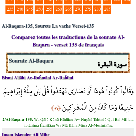
235
240
245
250
255
260
265
270
275
280
285
Al-Baqara-135, Sourete La vache Verset-135
Comparez toutes les traductions de la sourate Al-
Baqara - verset 135 de français
سورة البقرة
Sourate Al-Baqara
Bismi Allāhi Ar-Raĥmāni Ar-Raĥīmi
وَقَالُواْ كُونُواْ هُودًا أَوْ نَصَارَى تَهْتَدُواْ قُلْ بَلْ مِلَّةَ إِبْرَاهِيمَ
حَنِيفًا وَمَا كَانَ مِنَ الْمُشْرِكِينَ
﴿١٣٥﴾
2/Al-Baqara-135:
Wa Qālū Kūnū Hūdāan 'Aw Naşārá Tahtadū Qul Bal Millata
'Ibrāhīma Ĥanīfāan Wa Mā Kāna Mina Al-Mushrikīna
Imam Iskender Ali Mihr