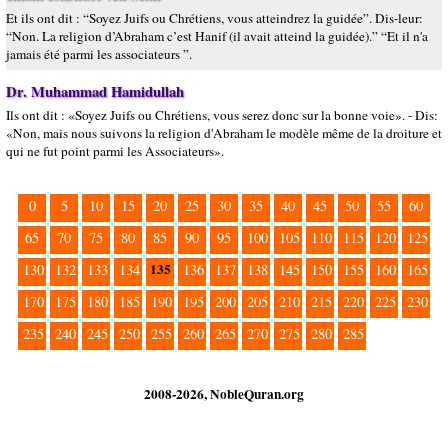
Et ils ont dit : “Soyez Juifs ou Chrétiens, vous atteindrez la guidée”. Dis-leur:
“Non. La religion d’Abraham c’est Hanif (il avait atteind la guidée).” “Et il n'a
jamais été parmi les associateurs ”.
Dr. Muhammad Hamidullah
Ils ont dit : «Soyez Juifs ou Chrétiens, vous serez donc sur la bonne voie». - Dis:
«Non, mais nous suivons la religion d'Abraham le modèle même de la droiture et
qui ne fut point parmi les Associateurs».
0
5
10
15
20
25
30
35
40
45
50
55
60
65
70
75
80
85
90
95
100
105
110
115
120
125
135
130
132
133
134
136
137
138
145
150
155
160
165
170
175
180
185
190
195
200
205
210
215
220
225
230
235
240
245
250
255
260
265
270
275
280
285
2008-2026, NobleQuran.org