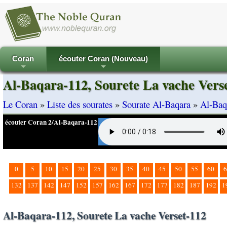
Coran
écouter Coran (Nouveau)
+
+
Al-Baqara-112, Sourete La vache Vers
Le Coran
»
Liste des sourates
»
Sourate Al-Baqara
»
Al-Baq
écouter Coran 2/Al-Baqara-112
0
5
10
15
20
25
30
35
40
45
50
55
60
6
132
137
142
147
152
157
162
167
172
177
182
187
192
1
Al-Baqara-112, Sourete La vache Verset-112