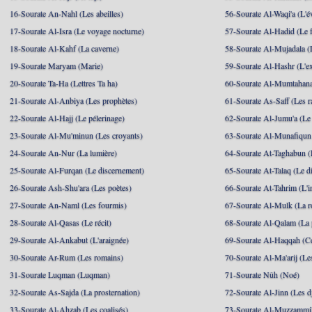
16-Sourate An-Nahl (Les abeilles)
56-Sourate Al-Waqi'a (L'
17-Sourate Al-Isra (Le voyage nocturne)
57-Sourate Al-Hadid (Le f
18-Sourate Al-Kahf (La caverne)
58-Sourate Al-Mujadala (
19-Sourate Maryam (Marie)
59-Sourate Al-Hashr (L'e
20-Sourate Ta-Ha (Lettres Ta ha)
60-Sourate Al-Mumtahana
21-Sourate Al-Anbiya (Les prophètes)
61-Sourate As-Saff (Les r
22-Sourate Al-Hajj (Le pélerinage)
62-Sourate Al-Jumu'a (Le
23-Sourate Al-Mu'minun (Les croyants)
63-Sourate Al-Munafiqun 
24-Sourate An-Nur (La lumière)
64-Sourate At-Taghabun (
25-Sourate Al-Furqan (Le discernement)
65-Sourate At-Talaq (Le d
26-Sourate Ash-Shu'ara (Les poètes)
66-Sourate At-Tahrim (L'in
27-Sourate An-Naml (Les fourmis)
67-Sourate Al-Mulk (La r
28-Sourate Al-Qasas (Le récit)
68-Sourate Al-Qalam (La
29-Sourate Al-Ankabut (L'araignée)
69-Sourate Al-Haqqah (Cel
30-Sourate Ar-Rum (Les romains)
70-Sourate Al-Ma'arij (Le
31-Sourate Luqman (Luqman)
71-Sourate Nûh (Noé)
32-Sourate As-Sajda (La prosternation)
72-Sourate Al-Jinn (Les d
33-Sourate Al-Ahzab (Les coalisés)
73-Sourate Al-Muzzammil