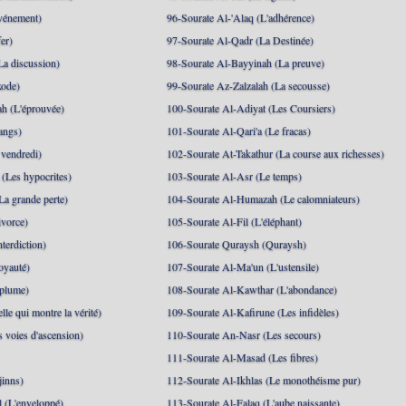
événement)
96-Sourate Al-'Alaq (L'adhérence)
er)
97-Sourate Al-Qadr (La Destinée)
La discussion)
98-Sourate Al-Bayyinah (La preuve)
xode)
99-Sourate Az-Zalzalah (La secousse)
h (L'éprouvée)
100-Sourate Al-Adiyat (Les Coursiers)
angs)
101-Sourate Al-Qari'a (Le fracas)
 vendredi)
102-Sourate At-Takathur (La course aux richesses)
(Les hypocrites)
103-Sourate Al-Asr (Le temps)
La grande perte)
104-Sourate Al-Humazah (Le calomniateurs)
ivorce)
105-Sourate Al-Fil (L'éléphant)
terdiction)
106-Sourate Quraysh (Quraysh)
oyauté)
107-Sourate Al-Ma'un (L'ustensile)
 plume)
108-Sourate Al-Kawthar (L'abondance)
le qui montre la vérité)
109-Sourate Al-Kafirune (Les infidèles)
s voies d'ascension)
110-Sourate An-Nasr (Les secours)
111-Sourate Al-Masad (Les fibres)
jinns)
112-Sourate Al-Ikhlas (Le monothéisme pur)
 (L'enveloppé)
113-Sourate Al-Falaq (L'aube naissante)