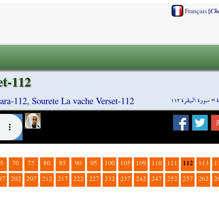
[
Français
Ch
et-112
سورة البقرة ١١٢
»
ara-112, Sourete La vache Verset-112
112
5
70
75
80
85
90
95
100
105
109
110
111
113
1
97
202
207
212
217
222
227
232
237
242
247
252
257
262
2