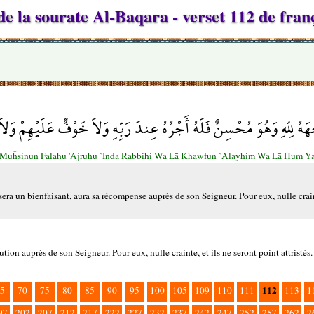
e la sourate Al-Baqara - verset 112 de fran
َهُ لِلّهِ وَهُوَ مُحْسِنٌ فَلَهُ أَجْرُهُ عِندَ رَبِّهِ وَلاَ خَوْفٌ عَلَيْهِمْ وَلا
 Muĥsinun Falahu 'Ajruhu `Inda Rabbihi Wa Lā Khawfun `Alayhim Wa Lā Hum Y
a un bienfaisant, aura sa récompense auprès de son Seigneur. Pour eux, nulle craint
ion auprès de son Seigneur. Pour eux, nulle crainte, et ils ne seront point attristés.
112
5
70
75
80
85
90
95
100
105
109
110
111
113
1
97
202
207
212
217
222
227
232
237
242
247
252
257
262
2