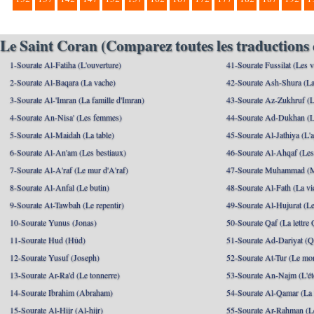
Le Saint Coran (Comparez toutes les traductions 
1-Sourate Al-Fatiha (L'ouverture)
41-Sourate Fussilat (Les ve
2-Sourate Al-Baqara (La vache)
42-Sourate Ash-Shura (La
3-Sourate Al-'Imran (La famille d'Imran)
43-Sourate Az-Zukhruf (L
4-Sourate An-Nisa' (Les femmes)
44-Sourate Ad-Dukhan (L
5-Sourate Al-Maidah (La table)
45-Sourate Al-Jathiya (L'a
6-Sourate Al-An'am (Les bestiaux)
46-Sourate Al-Ahqaf (Les
7-Sourate Al-A'raf (Le mur d'A'raf)
47-Sourate Muhammad 
8-Sourate Al-Anfal (Le butin)
48-Sourate Al-Fath (La vic
9-Sourate At-Tawbah (Le repentir)
49-Sourate Al-Hujurat (L
10-Sourate Yunus (Jonas)
50-Sourate Qaf (La lettre 
11-Sourate Hud (Hûd)
51-Sourate Ad-Dariyat (Qu
12-Sourate Yusuf (Joseph)
52-Sourate At-Tur (Le mo
13-Sourate Ar-Ra'd (Le tonnerre)
53-Sourate An-Najm (L'ét
14-Sourate Ibrahim (Abraham)
54-Sourate Al-Qamar (La
15-Sourate Al-Hijr (Al-hijr)
55-Sourate Ar-Rahman (Le