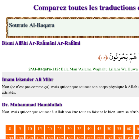
Comparez toutes les traductions d
Sourate Al-Baqara
Bismi Allāhi Ar-Raĥmāni Ar-Raĥīmi
َ هُمْ يَحْزَنُونَ
﴿١١٢﴾
2/Al-Baqara-112:
Balá Man 'Aslama Wajhahu Lillāhi Wa Huwa
Imam Iskender Ali Mihr
Non (ce n’est pas comme ça), mais quiconque soumet son corps physique à Allah ser
attristés.
Dr. Muhammad Hamidullah
Non, mais quiconque soumet à Allah son être tout en faisant le bien, aura sa rétribut
0
5
10
15
20
25
30
35
40
45
50
55
60
6
132
137
142
147
152
157
162
167
172
177
182
187
192
1