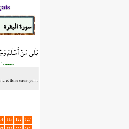
çais
سورة البقرة
بَلَى مَنْ أَسْلَمَ وَجْه
aĥzanūna
e, et ils ne seront point
14
115
122
127
67
272
277
282