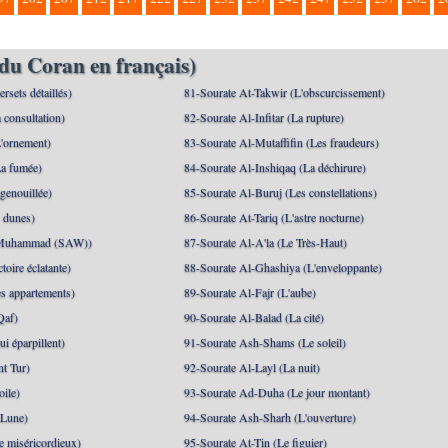
du Coran en français)
rsets détaillés)
81-Sourate At-Takwir (L'obscurcissement)
 consultation)
82-Sourate Al-Infitar (La rupture)
'ornement)
83-Sourate Al-Mutaffifin (Les fraudeurs)
a fumée)
84-Sourate Al-Inshiqaq (La déchirure)
genouillée)
85-Sourate Al-Buruj (Les constellations)
 dunes)
86-Sourate At-Tariq (L'astre nocturne)
(Muhammad (SAW))
87-Sourate Al-A'la (Le Très-Haut)
toire éclatante)
88-Sourate Al-Ghashiya (L'enveloppante)
es appartements)
89-Sourate Al-Fajr (L'aube)
Qaf)
90-Sourate Al-Balad (La cité)
i éparpillent)
91-Sourate Ash-Shams (Le soleil)
nt Tur)
92-Sourate Al-Layl (La nuit)
oile)
93-Sourate Ad-Duha (Le jour montant)
 Lune)
94-Sourate Ash-Sharh (L'ouverture)
 miséricordieux)
95-Sourate At-Tin (Le figuier)