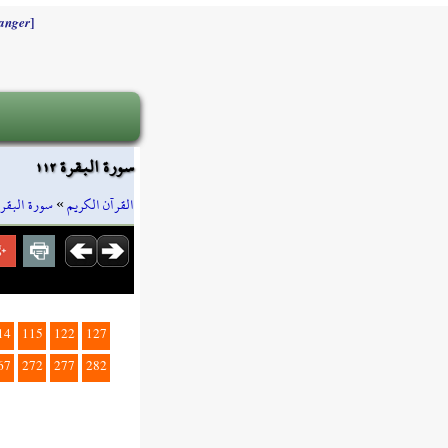
]
anger
سورة البقرة ١١٢
سورة البقرة
»
القرآن الكريم
14
115
122
127
67
272
277
282