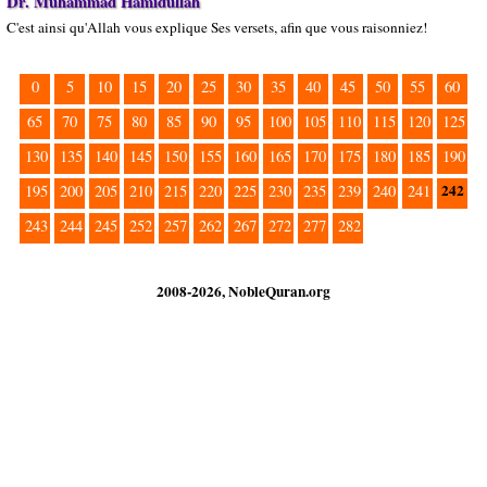
Dr. Muhammad Hamidullah
C'est ainsi qu'Allah vous explique Ses versets, afin que vous raisonniez!
0
5
10
15
20
25
30
35
40
45
50
55
60
65
70
75
80
85
90
95
100
105
110
115
120
125
130
135
140
145
150
155
160
165
170
175
180
185
190
242
195
200
205
210
215
220
225
230
235
239
240
241
243
244
245
252
257
262
267
272
277
282
2008-2026, NobleQuran.org