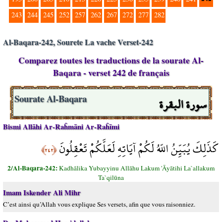
243
244
245
252
257
262
267
272
277
282
Al-Baqara-242, Sourete La vache Verset-242
Comparez toutes les traductions de la sourate Al-
Baqara - verset 242 de français
سورة البقرة
Sourate Al-Baqara
Bismi Allāhi Ar-Raĥmāni Ar-Raĥīmi
كَذَلِكَ يُبَيِّنُ اللّهُ لَكُمْ آيَاتِهِ لَعَلَّكُمْ تَعْقِلُونَ
﴿٢٤٢﴾
2/Al-Baqara-242:
Kadhālika Yubayyinu Allāhu Lakum 'Āyātihi La`allakum
Ta`qilūna
Imam Iskender Ali Mihr
C’est ainsi qu’Allah vous explique Ses versets, afin que vous raisonniez.