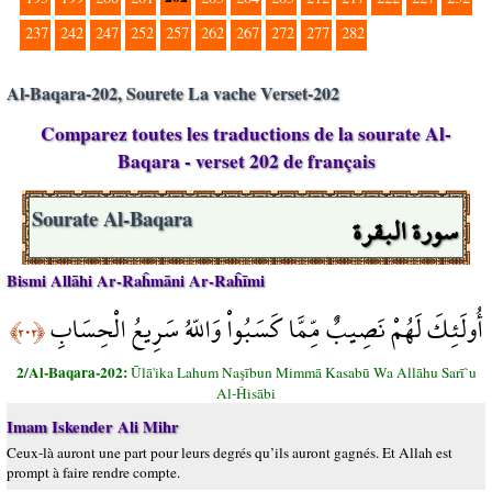
237
242
247
252
257
262
267
272
277
282
Al-Baqara-202, Sourete La vache Verset-202
Comparez toutes les traductions de la sourate Al-
Baqara - verset 202 de français
سورة البقرة
Sourate Al-Baqara
Bismi Allāhi Ar-Raĥmāni Ar-Raĥīmi
أُولَئِكَ لَهُمْ نَصِيبٌ مِّمَّا كَسَبُواْ وَاللّهُ سَرِيعُ الْحِسَابِ
﴿٢٠٢﴾
2/Al-Baqara-202:
Ūlā'ika Lahum Naşībun Mimmā Kasabū Wa Allāhu Sarī`u
Al-Ĥisābi
Imam Iskender Ali Mihr
Ceux-là auront une part pour leurs degrés qu’ils auront gagnés. Et Allah est
prompt à faire rendre compte.