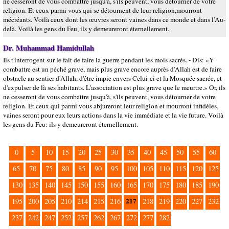
ne cesseront de vous combattre jusqu'à, s'ils peuvent, vous détourner de votre
religion. Et ceux parmi vous qui se détournent de leur religion,mourront
mécréants. Voilà ceux dont les œuvres seront vaines dans ce monde et dans l’Au-
delà. Voilà les gens du Feu, ils y demeureront éternellement.
Dr. Muhammad Hamidullah
Ils t'interrogent sur le fait de faire la guerre pendant les mois sacrés. - Dis: «Y
combattre est un péché grave, mais plus grave encore auprès d'Allah est de faire
obstacle au sentier d'Allah, d'être impie envers Celui-ci et la Mosquée sacrée, et
d'expulser de là ses habitants. L'association est plus grave que le meurtre.» Or, ils
ne cesseront de vous combattre jusqu'à, s'ils peuvent, vous détourner de votre
religion. Et ceux qui parmi vous abjureront leur religion et mourront infidèles,
vaines seront pour eux leurs actions dans la vie immédiate et la vie future. Voilà
les gens du Feu: ils y demeureront éternellement.
0
5
10
15
20
25
30
35
40
45
50
55
60
65
70
75
80
85
90
95
100
105
110
115
120
125
130
135
140
145
150
155
160
165
170
175
180
185
190
217
195
200
205
210
214
215
216
218
219
220
227
232
237
242
247
252
257
262
267
272
277
282