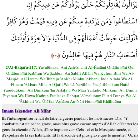
يَزَالُونَ يُقَاتِلُونَكُمْ حَتَّىَ يَرُدُّوكُمْ عَن دِينِكُمْ إِنِ
اسْتَطَاعُواْ وَمَن يَرْتَدِدْ مِنكُمْ عَن دِينِهِ فَيَمُتْ وَهُوَ كَافِرٌ
فَأُوْلَئِكَ حَبِطَتْ أَعْمَالُهُمْ فِي الدُّنْيَا وَالآخِرَةِ وَأُوْلَئِكَ
أَصْحَابُ النَّارِ هُمْ فِيهَا خَالِدُونَ
﴿٢١٧﴾
2/Al-Baqara-217:
Yas'alūnaka `Ani Ash-Shahri Al-Ĥarāmi Qitālin Fīhi Qul
Qitālun Fīhi Kabīrun Wa Şaddun `An Sabīli Allāhi Wa Kufrun Bihi Wa Al-
Masjidi Al-Ĥarāmi Wa 'Ikhrāju 'Ahlihi Minhu 'Akbaru `Inda Allāhi Wa Al-
Fitnatu 'Akbaru Mina Al-Qatli Wa Lā Yazālūna Yuqātilūnakum Ĥattá
Yaruddūkum `An Dīnikum 'Ini Astaţā`ū Wa Man Yartadid Minkum `An Dīnihi
Fayamut Wa Huwa Kāfirun Fa'ūlā'ika Ĥabiţat 'A`māluhum Fī Ad-Dunyā Wa Al-
'Ākhirati Wa 'Ūlā'ika 'Aşĥābu An-Nāri Hum Fīhā Khālidūna
Imam Iskender Ali Mihr
Ils t'interrogent sur le fait de faire la guerre pendant les mois sacrés. Dis: "Y
combattre est un péché grave, mais plus grave encore auprès d'Allah d’écarter les
gens du chemin d’Allah, d'être impie envers Celui-ci et la Mosquée sacrée, et
d'expulser de là ses habitants. Et la discorde est plus grave que le meurtre." Or, ils