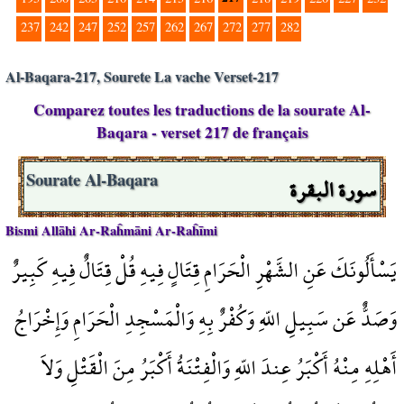
237
242
247
252
257
262
267
272
277
282
Al-Baqara-217, Sourete La vache Verset-217
Comparez toutes les traductions de la sourate Al-
Baqara - verset 217 de français
سورة البقرة
Sourate Al-Baqara
Bismi Allāhi Ar-Raĥmāni Ar-Raĥīmi
يَسْأَلُونَكَ عَنِ الشَّهْرِ الْحَرَامِ قِتَالٍ فِيهِ قُلْ قِتَالٌ فِيهِ كَبِيرٌ
وَصَدٌّ عَن سَبِيلِ اللّهِ وَكُفْرٌ بِهِ وَالْمَسْجِدِ الْحَرَامِ وَإِخْرَاجُ
أَهْلِهِ مِنْهُ أَكْبَرُ عِندَ اللّهِ وَالْفِتْنَةُ أَكْبَرُ مِنَ الْقَتْلِ وَلاَ