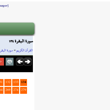
]
anger
سورة البقرة ١٣٤
سورة البقرة
»
القرآن الكريم
134
31
132
133
64
269
274
279