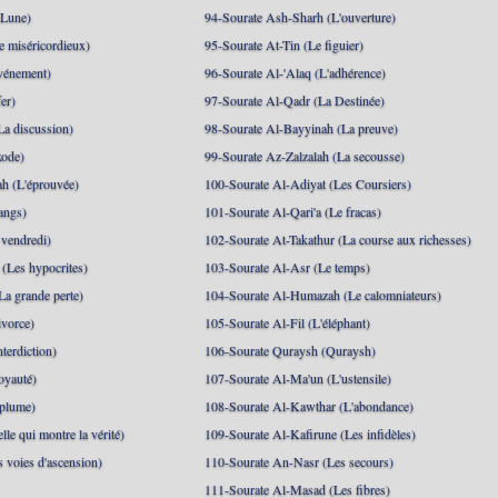
 Lune)
94-Sourate Ash-Sharh (L'ouverture)
 miséricordieux)
95-Sourate At-Tin (Le figuier)
événement)
96-Sourate Al-'Alaq (L'adhérence)
er)
97-Sourate Al-Qadr (La Destinée)
La discussion)
98-Sourate Al-Bayyinah (La preuve)
xode)
99-Sourate Az-Zalzalah (La secousse)
h (L'éprouvée)
100-Sourate Al-Adiyat (Les Coursiers)
angs)
101-Sourate Al-Qari'a (Le fracas)
 vendredi)
102-Sourate At-Takathur (La course aux richesses)
(Les hypocrites)
103-Sourate Al-Asr (Le temps)
La grande perte)
104-Sourate Al-Humazah (Le calomniateurs)
ivorce)
105-Sourate Al-Fil (L'éléphant)
terdiction)
106-Sourate Quraysh (Quraysh)
oyauté)
107-Sourate Al-Ma'un (L'ustensile)
 plume)
108-Sourate Al-Kawthar (L'abondance)
le qui montre la vérité)
109-Sourate Al-Kafirune (Les infidèles)
s voies d'ascension)
110-Sourate An-Nasr (Les secours)
111-Sourate Al-Masad (Les fibres)