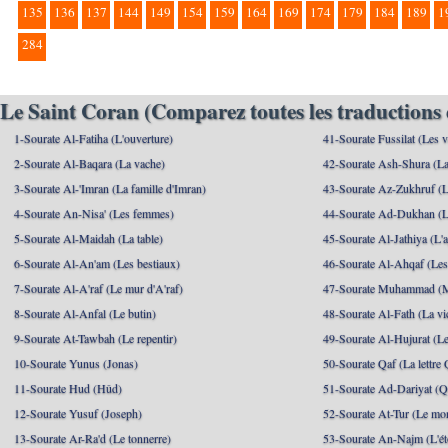
135
136
137
144
149
154
159
164
169
174
179
184
189
1
284
Le Saint Coran (Comparez toutes les traductions 
1-Sourate Al-Fatiha (L'ouverture)
41-Sourate Fussilat (Les ve
2-Sourate Al-Baqara (La vache)
42-Sourate Ash-Shura (La
3-Sourate Al-'Imran (La famille d'Imran)
43-Sourate Az-Zukhruf (L
4-Sourate An-Nisa' (Les femmes)
44-Sourate Ad-Dukhan (L
5-Sourate Al-Maidah (La table)
45-Sourate Al-Jathiya (L'a
6-Sourate Al-An'am (Les bestiaux)
46-Sourate Al-Ahqaf (Les
7-Sourate Al-A'raf (Le mur d'A'raf)
47-Sourate Muhammad 
8-Sourate Al-Anfal (Le butin)
48-Sourate Al-Fath (La vic
9-Sourate At-Tawbah (Le repentir)
49-Sourate Al-Hujurat (L
10-Sourate Yunus (Jonas)
50-Sourate Qaf (La lettre 
11-Sourate Hud (Hûd)
51-Sourate Ad-Dariyat (Qu
12-Sourate Yusuf (Joseph)
52-Sourate At-Tur (Le mo
13-Sourate Ar-Ra'd (Le tonnerre)
53-Sourate An-Najm (L'ét