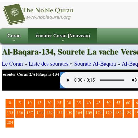
Coran
écouter Coran (Nouveau)
+
+
Al-Baqara-134, Sourete La vache Vers
Le Coran
»
Liste des sourates
»
Sourate Al-Baqara
»
Al-Baq
écouter Coran 2/Al-Baqara-134
0
5
10
15
20
25
30
35
40
45
50
55
60
6
135
136
137
144
149
154
159
164
169
174
179
184
189
1
284