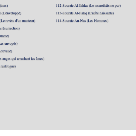
jinns)
112-Sourate Al-Ikhlas (Le monothéisme pur)
 (L'enveloppé)
113-Sourate Al-Falaq (L'aube naissante)
(Le revêtu d'un manteau)
114-Sourate An-Nas (Les Hommes)
 résurrection)
Homme)
Les envoyés)
ouvelle)
s anges qui arrachent les âmes)
t renfrogné)