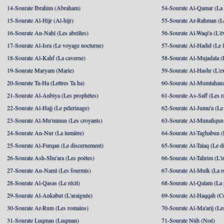
14-Sourate Ibrahim (Abraham)
54-Sourate Al-Qamar (La
15-Sourate Al-Hijr (Al-hijr)
55-Sourate Ar-Rahman (Le
16-Sourate An-Nahl (Les abeilles)
56-Sourate Al-Waqi'a (L'
17-Sourate Al-Isra (Le voyage nocturne)
57-Sourate Al-Hadid (Le f
18-Sourate Al-Kahf (La caverne)
58-Sourate Al-Mujadala (
19-Sourate Maryam (Marie)
59-Sourate Al-Hashr (L'e
20-Sourate Ta-Ha (Lettres Ta ha)
60-Sourate Al-Mumtahana
21-Sourate Al-Anbiya (Les prophètes)
61-Sourate As-Saff (Les r
22-Sourate Al-Hajj (Le pélerinage)
62-Sourate Al-Jumu'a (Le
23-Sourate Al-Mu'minun (Les croyants)
63-Sourate Al-Munafiqun 
24-Sourate An-Nur (La lumière)
64-Sourate At-Taghabun (
25-Sourate Al-Furqan (Le discernement)
65-Sourate At-Talaq (Le d
26-Sourate Ash-Shu'ara (Les poètes)
66-Sourate At-Tahrim (L'in
27-Sourate An-Naml (Les fourmis)
67-Sourate Al-Mulk (La r
28-Sourate Al-Qasas (Le récit)
68-Sourate Al-Qalam (La
29-Sourate Al-Ankabut (L'araignée)
69-Sourate Al-Haqqah (Cel
30-Sourate Ar-Rum (Les romains)
70-Sourate Al-Ma'arij (Le
31-Sourate Luqman (Luqman)
71-Sourate Nûh (Noé)