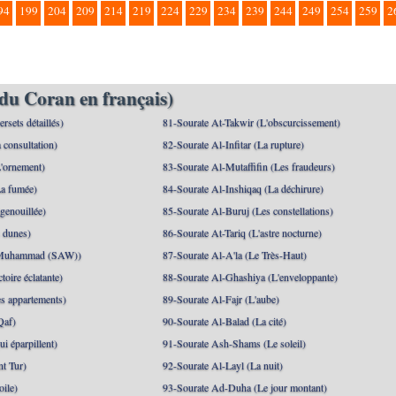
94
199
204
209
214
219
224
229
234
239
244
249
254
259
2
du Coran en français)
rsets détaillés)
81-Sourate At-Takwir (L'obscurcissement)
 consultation)
82-Sourate Al-Infitar (La rupture)
'ornement)
83-Sourate Al-Mutaffifin (Les fraudeurs)
a fumée)
84-Sourate Al-Inshiqaq (La déchirure)
genouillée)
85-Sourate Al-Buruj (Les constellations)
 dunes)
86-Sourate At-Tariq (L'astre nocturne)
(Muhammad (SAW))
87-Sourate Al-A'la (Le Très-Haut)
toire éclatante)
88-Sourate Al-Ghashiya (L'enveloppante)
es appartements)
89-Sourate Al-Fajr (L'aube)
Qaf)
90-Sourate Al-Balad (La cité)
i éparpillent)
91-Sourate Ash-Shams (Le soleil)
nt Tur)
92-Sourate Al-Layl (La nuit)
oile)
93-Sourate Ad-Duha (Le jour montant)