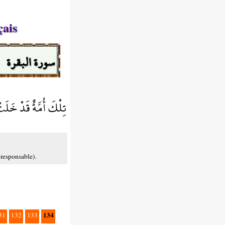
çais
سورة البقرة
تِلْكَ أُمَّةٌ قَدْ خَلَت
 responsable).
134
31
132
133