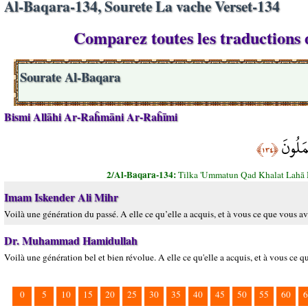
Al-Baqara-134, Sourete La vache Verset-134
Comparez toutes les traductions d
Sourate Al-Baqara
Bismi Allāhi Ar-Raĥmāni Ar-Raĥīmi
مَلُونَ
﴿١٣٤﴾
2/Al-Baqara-134:
Tilka 'Ummatun Qad Khalat Lahā
Imam Iskender Ali Mihr
Voilà une génération du passé. A elle ce qu’elle a acquis, et à vous ce que vous a
Dr. Muhammad Hamidullah
Voilà une génération bel et bien révolue. A elle ce qu'elle a acquis, et à vous ce
0
5
10
15
20
25
30
35
40
45
50
55
60
6