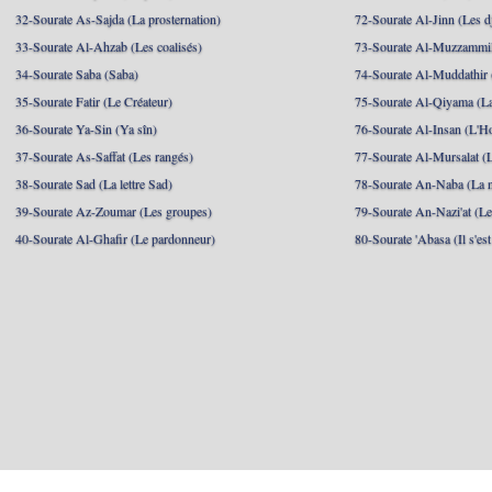
32-Sourate As-Sajda (La prosternation)
72-Sourate Al-Jinn (Les d
33-Sourate Al-Ahzab (Les coalisés)
73-Sourate Al-Muzzammil
34-Sourate Saba (Saba)
74-Sourate Al-Muddathir 
35-Sourate Fatir (Le Créateur)
75-Sourate Al-Qiyama (La
36-Sourate Ya-Sin (Ya sîn)
76-Sourate Al-Insan (L'
37-Sourate As-Saffat (Les rangés)
77-Sourate Al-Mursalat (
38-Sourate Sad (La lettre Sad)
78-Sourate An-Naba (La n
39-Sourate Az-Zoumar (Les groupes)
79-Sourate An-Nazi'at (Le
40-Sourate Al-Ghafir (Le pardonneur)
80-Sourate 'Abasa (Il s'es