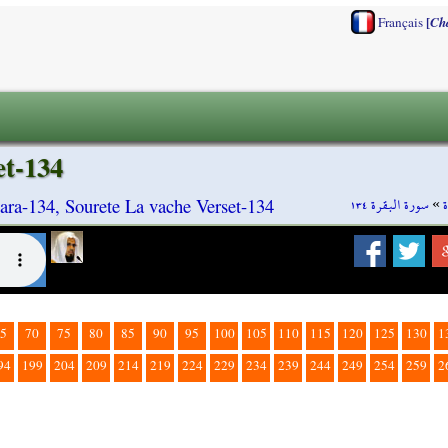
[
Français
Ch
et-134
سورة البقرة ١٣٤
»
ara-134, Sourete La vache Verset-134
5
70
75
80
85
90
95
100
105
110
115
120
125
130
1
94
199
204
209
214
219
224
229
234
239
244
249
254
259
2