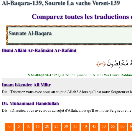
Al-Baqara-139, Sourete La vache Verset-139
Comparez toutes les traductions d
Sourate Al-Baqara
Bismi Allāhi Ar-Raĥmāni Ar-Raĥīmi
 لَهُ مُخْلِصُونَ
﴿١٣٩﴾
2/Al-Baqara-139:
Qul 'Atuĥājjūnanā Fī Allāhi Wa Huwa Rab
Imam Iskender Ali Mihr
Dis: "Discutez vous avec nous au sujet d'Allah? Alors qu'Il est notre Seigneur et 
Dr. Muhammad Hamidullah
Dis: «Discutez vous avec nous au sujet d'Allah, alors qu'Il est notre Seigneur et 
0
5
10
15
20
25
30
35
40
45
50
55
60
6