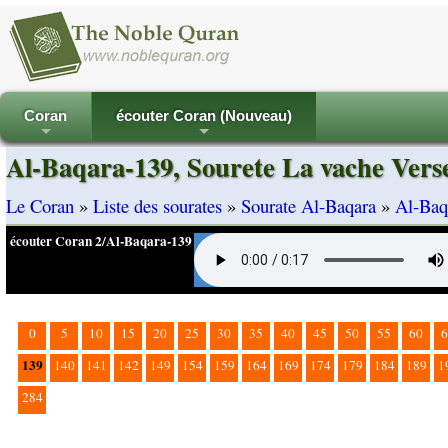
Coran
écouter Coran (Nouveau)
+
+
Al-Baqara-139, Sourete La vache Vers
Le Coran
»
Liste des sourates
»
Sourate Al-Baqara
»
Al-Baq
écouter Coran 2/Al-Baqara-139
0
5
10
15
20
25
30
35
40
45
50
55
60
6
139
140
141
142
149
154
159
164
169
174
179
184
189
1
284