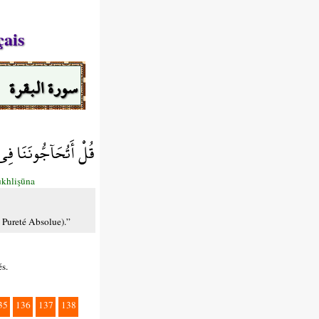
çais
سورة البقرة
قُلْ أَتُحَآجُّونَنَا فِي 
khlişūna
a Pureté Absolue).”
és.
35
136
137
138