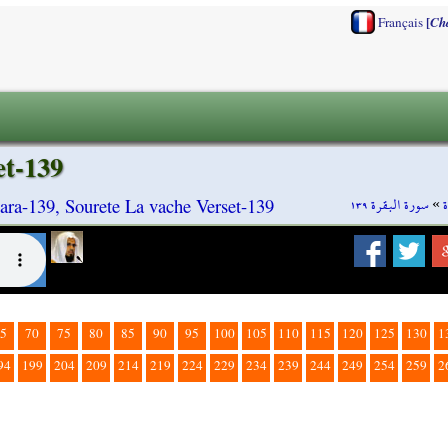
[
Français
Ch
et-139
سورة البقرة ١٣٩
»
ara-139, Sourete La vache Verset-139
5
70
75
80
85
90
95
100
105
110
115
120
125
130
1
94
199
204
209
214
219
224
229
234
239
244
249
254
259
2