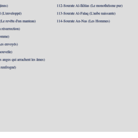
jinns)
112-Sourate Al-Ikhlas (Le monothéisme pur)
 (L'enveloppé)
113-Sourate Al-Falaq (L'aube naissante)
(Le revêtu d'un manteau)
114-Sourate An-Nas (Les Hommes)
 résurrection)
Homme)
Les envoyés)
ouvelle)
s anges qui arrachent les âmes)
t renfrogné)