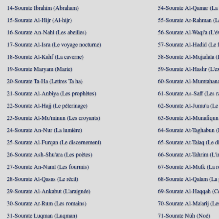
14-Sourate Ibrahim (Abraham)
54-Sourate Al-Qamar (La
15-Sourate Al-Hijr (Al-hijr)
55-Sourate Ar-Rahman (Le
16-Sourate An-Nahl (Les abeilles)
56-Sourate Al-Waqi'a (L'
17-Sourate Al-Isra (Le voyage nocturne)
57-Sourate Al-Hadid (Le f
18-Sourate Al-Kahf (La caverne)
58-Sourate Al-Mujadala (
19-Sourate Maryam (Marie)
59-Sourate Al-Hashr (L'e
20-Sourate Ta-Ha (Lettres Ta ha)
60-Sourate Al-Mumtahana
21-Sourate Al-Anbiya (Les prophètes)
61-Sourate As-Saff (Les r
22-Sourate Al-Hajj (Le pélerinage)
62-Sourate Al-Jumu'a (Le
23-Sourate Al-Mu'minun (Les croyants)
63-Sourate Al-Munafiqun 
24-Sourate An-Nur (La lumière)
64-Sourate At-Taghabun (
25-Sourate Al-Furqan (Le discernement)
65-Sourate At-Talaq (Le d
26-Sourate Ash-Shu'ara (Les poètes)
66-Sourate At-Tahrim (L'in
27-Sourate An-Naml (Les fourmis)
67-Sourate Al-Mulk (La r
28-Sourate Al-Qasas (Le récit)
68-Sourate Al-Qalam (La
29-Sourate Al-Ankabut (L'araignée)
69-Sourate Al-Haqqah (Cel
30-Sourate Ar-Rum (Les romains)
70-Sourate Al-Ma'arij (Le
31-Sourate Luqman (Luqman)
71-Sourate Nûh (Noé)