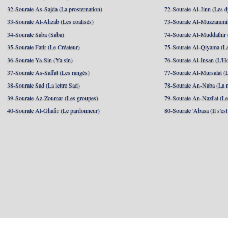
32-Sourate As-Sajda (La prosternation)
72-Sourate Al-Jinn (Les d
33-Sourate Al-Ahzab (Les coalisés)
73-Sourate Al-Muzzammil
34-Sourate Saba (Saba)
74-Sourate Al-Muddathir 
35-Sourate Fatir (Le Créateur)
75-Sourate Al-Qiyama (La
36-Sourate Ya-Sin (Ya sîn)
76-Sourate Al-Insan (L'
37-Sourate As-Saffat (Les rangés)
77-Sourate Al-Mursalat (
38-Sourate Sad (La lettre Sad)
78-Sourate An-Naba (La n
39-Sourate Az-Zoumar (Les groupes)
79-Sourate An-Nazi'at (Le
40-Sourate Al-Ghafir (Le pardonneur)
80-Sourate 'Abasa (Il s'es