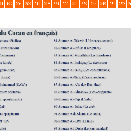
94
199
204
209
214
219
224
229
234
239
244
249
254
259
2
du Coran en français)
rsets détaillés)
81-Sourate At-Takwir (L'obscurcissement)
 consultation)
82-Sourate Al-Infitar (La rupture)
'ornement)
83-Sourate Al-Mutaffifin (Les fraudeurs)
a fumée)
84-Sourate Al-Inshiqaq (La déchirure)
genouillée)
85-Sourate Al-Buruj (Les constellations)
 dunes)
86-Sourate At-Tariq (L'astre nocturne)
(Muhammad (SAW))
87-Sourate Al-A'la (Le Très-Haut)
toire éclatante)
88-Sourate Al-Ghashiya (L'enveloppante)
es appartements)
89-Sourate Al-Fajr (L'aube)
Qaf)
90-Sourate Al-Balad (La cité)
i éparpillent)
91-Sourate Ash-Shams (Le soleil)
nt Tur)
92-Sourate Al-Layl (La nuit)
oile)
93-Sourate Ad-Duha (Le jour montant)