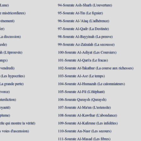
 Lune)
94-Sourate Ash-Sharh (L'ouverture)
 miséricordieux)
95-Sourate At-Tin (Le figuier)
événement)
96-Sourate Al-'Alaq (L'adhérence)
er)
97-Sourate Al-Qadr (La Destinée)
La discussion)
98-Sourate Al-Bayyinah (La preuve)
xode)
99-Sourate Az-Zalzalah (La secousse)
h (L'éprouvée)
100-Sourate Al-Adiyat (Les Coursiers)
angs)
101-Sourate Al-Qari'a (Le fracas)
 vendredi)
102-Sourate At-Takathur (La course aux richesses)
(Les hypocrites)
103-Sourate Al-Asr (Le temps)
La grande perte)
104-Sourate Al-Humazah (Le calomniateurs)
ivorce)
105-Sourate Al-Fil (L'éléphant)
terdiction)
106-Sourate Quraysh (Quraysh)
oyauté)
107-Sourate Al-Ma'un (L'ustensile)
 plume)
108-Sourate Al-Kawthar (L'abondance)
le qui montre la vérité)
109-Sourate Al-Kafirune (Les infidèles)
s voies d'ascension)
110-Sourate An-Nasr (Les secours)
111-Sourate Al-Masad (Les fibres)