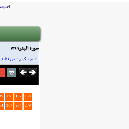
]
anger
سورة البقرة ١٣٩
سورة البقرة
»
القرآن الكريم
35
136
137
138
64
269
274
279