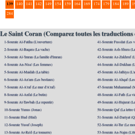
139
140
141
142
149
154
159
164
169
174
179
184
189
1
284
Le Saint Coran (Comparez toutes les traductions 
1-Sourate Al-Fatiha (L'ouverture)
41-Sourate Fussilat (Les ve
2-Sourate Al-Baqara (La vache)
42-Sourate Ash-Shura (La
3-Sourate Al-'Imran (La famille d'Imran)
43-Sourate Az-Zukhruf (L
4-Sourate An-Nisa' (Les femmes)
44-Sourate Ad-Dukhan (L
5-Sourate Al-Maidah (La table)
45-Sourate Al-Jathiya (L'a
6-Sourate Al-An'am (Les bestiaux)
46-Sourate Al-Ahqaf (Les
7-Sourate Al-A'raf (Le mur d'A'raf)
47-Sourate Muhammad 
8-Sourate Al-Anfal (Le butin)
48-Sourate Al-Fath (La vic
9-Sourate At-Tawbah (Le repentir)
49-Sourate Al-Hujurat (L
10-Sourate Yunus (Jonas)
50-Sourate Qaf (La lettre 
11-Sourate Hud (Hûd)
51-Sourate Ad-Dariyat (Qu
12-Sourate Yusuf (Joseph)
52-Sourate At-Tur (Le mo
13-Sourate Ar-Ra'd (Le tonnerre)
53-Sourate An-Najm (L'ét