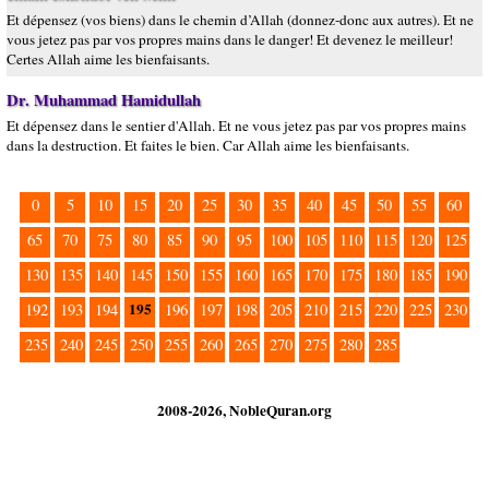
Et dépensez (vos biens) dans le chemin d’Allah (donnez-donc aux autres). Et ne
vous jetez pas par vos propres mains dans le danger! Et devenez le meilleur!
Certes Allah aime les bienfaisants.
Dr. Muhammad Hamidullah
Et dépensez dans le sentier d'Allah. Et ne vous jetez pas par vos propres mains
dans la destruction. Et faites le bien. Car Allah aime les bienfaisants.
0
5
10
15
20
25
30
35
40
45
50
55
60
65
70
75
80
85
90
95
100
105
110
115
120
125
130
135
140
145
150
155
160
165
170
175
180
185
190
195
192
193
194
196
197
198
205
210
215
220
225
230
235
240
245
250
255
260
265
270
275
280
285
2008-2026, NobleQuran.org