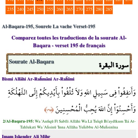
235
240
245
250
255
260
265
270
275
280
285
Al-Baqara-195, Sourete La vache Verset-195
Comparez toutes les traductions de la sourate Al-
Baqara - verset 195 de français
سورة البقرة
Sourate Al-Baqara
Bismi Allāhi Ar-Raĥmāni Ar-Raĥīmi
وَأَنفِقُواْ فِي سَبِيلِ اللّهِ وَلاَ تُلْقُواْ بِأَيْدِيكُمْ إِلَى التَّهْلُكَةِ
وَأَحْسِنُوَاْ إِنَّ اللّهَ يُحِبُّ الْمُحْسِنِينَ
﴿١٩٥﴾
2/Al-Baqara-195:
Wa 'Anfiqū Fī Sabīli Allāhi Wa Lā Tulqū Bi'aydīkum 'Ilá At-
Tahlukati Wa 'Aĥsinū 'Inna Allāha Yuĥibbu Al-Muĥsinīna
Imam Iskender Ali Mihr