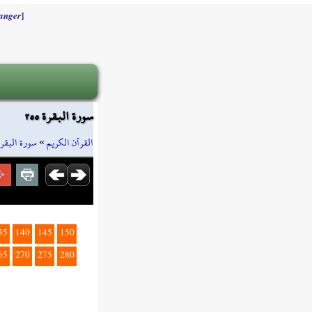
]
anger
سورة البقرة ٢٥٥
سورة البقرة
»
القرآن الكريم
35
140
145
150
65
270
275
280