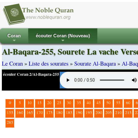
Coran
écouter Coran (Nouveau)
+
+
Al-Baqara-255, Sourete La vache Vers
Le Coran
»
Liste des sourates
»
Sourate Al-Baqara
»
Al-Baq
écouter Coran 2/Al-Baqara-255
0
5
10
15
20
25
30
35
40
45
50
55
60
6
155
160
165
170
175
180
185
190
195
200
205
210
215
2
285