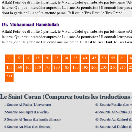
Allah! Point de divinité à part Lui, le Vivant, Celui qui subsiste par lui-même “A
la terre. Qui peut intercéder auprès de Lui sans Sa permission? Il connaît leur passé 
dont la garde ne Lui coûte aucune peine. Et Il est le Très Haut, le Très Grand.
Dr. Muhammad Hamidullah
Allah! Point de divinité à part Lui, le Vivant, Celui qui subsiste par lui-même «A
la terre. Qui peut intercéder auprès de Lui sans Sa permission? Il connaît leur passé
la terre, dont la garde ne Lui coûte aucune peine. Et Il est le Très Haut, le Très Gra
0
5
10
15
20
25
30
35
40
45
50
55
60
6
155
160
165
170
175
180
185
190
195
200
205
210
215
2
285
Le Saint Coran (Comparez toutes les traductions 
1-Sourate Al-Fatiha (L'ouverture)
41-Sourate Fussilat (Les ve
2-Sourate Al-Baqara (La vache)
42-Sourate Ash-Shura (La
3-Sourate Al-'Imran (La famille d'Imran)
43-Sourate Az-Zukhruf (L
4-Sourate An-Nisa' (Les femmes)
44-Sourate Ad-Dukhan (L