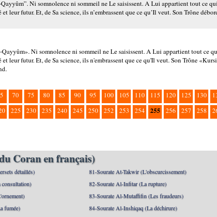
l-Qayyûm”. Ni somnolence ni sommeil ne Le saisissent. A Lui appartient tout ce qui 
et leur futur. Et, de Sa science, ils n’embrassent que ce qu’Il veut. Son Trône déborde
l-Qayyûm». Ni somnolence ni sommeil ne Le saisissent. A Lui appartient tout ce qui 
 et leur futur. Et, de Sa science, ils n'embrassent que ce qu'Il veut. Son Trône «Kurs
nd.
5
70
75
80
85
90
95
100
105
110
115
120
125
130
1
255
20
225
230
235
240
245
250
252
253
254
256
257
258
2
du Coran en français)
rsets détaillés)
81-Sourate At-Takwir (L'obscurcissement)
 consultation)
82-Sourate Al-Infitar (La rupture)
'ornement)
83-Sourate Al-Mutaffifin (Les fraudeurs)
a fumée)
84-Sourate Al-Inshiqaq (La déchirure)