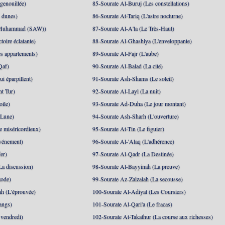
genouillée)
85-Sourate Al-Buruj (Les constellations)
 dunes)
86-Sourate At-Tariq (L'astre nocturne)
(Muhammad (SAW))
87-Sourate Al-A'la (Le Très-Haut)
toire éclatante)
88-Sourate Al-Ghashiya (L'enveloppante)
es appartements)
89-Sourate Al-Fajr (L'aube)
Qaf)
90-Sourate Al-Balad (La cité)
i éparpillent)
91-Sourate Ash-Shams (Le soleil)
nt Tur)
92-Sourate Al-Layl (La nuit)
oile)
93-Sourate Ad-Duha (Le jour montant)
 Lune)
94-Sourate Ash-Sharh (L'ouverture)
 miséricordieux)
95-Sourate At-Tin (Le figuier)
événement)
96-Sourate Al-'Alaq (L'adhérence)
er)
97-Sourate Al-Qadr (La Destinée)
La discussion)
98-Sourate Al-Bayyinah (La preuve)
xode)
99-Sourate Az-Zalzalah (La secousse)
h (L'éprouvée)
100-Sourate Al-Adiyat (Les Coursiers)
angs)
101-Sourate Al-Qari'a (Le fracas)
 vendredi)
102-Sourate At-Takathur (La course aux richesses)