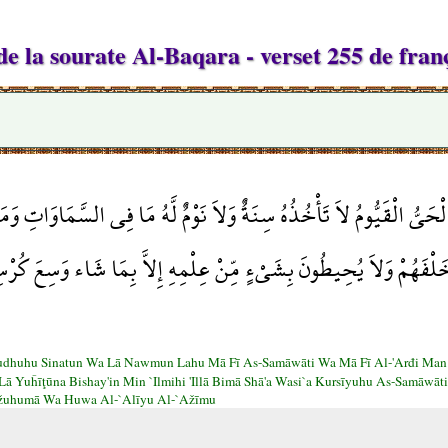
e la sourate Al-Baqara - verset 255 de fran
ُوَ الْحَيُّ الْقَيُّومُ لاَ تَأْخُذُهُ سِنَةٌ وَلاَ نَوْمٌ لَّهُ مَا فِي السَّمَاوَاتِ 
خَلْفَهُمْ وَلاَ يُحِيطُونَ بِشَيْءٍ مِّنْ عِلْمِهِ إِلاَّ بِمَا شَاء وَسِعَ كُرْس
khudhuhu Sinatun Wa Lā Nawmun Lahu Mā Fī As-Samāwāti Wa Mā Fī Al-'Arđi Man
ā Yuĥīţūna Bishay'in Min `Ilmihi 'Illā Bimā Shā'a Wasi`a Kursīyuhu As-Samāwāt
fžuhumā Wa Huwa Al-`Alīyu Al-`Ažīmu