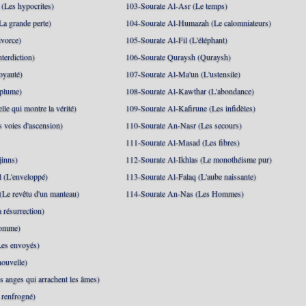
(Les hypocrites)
103-Sourate Al-Asr (Le temps)
La grande perte)
104-Sourate Al-Humazah (Le calomniateurs)
ivorce)
105-Sourate Al-Fil (L'éléphant)
terdiction)
106-Sourate Quraysh (Quraysh)
oyauté)
107-Sourate Al-Ma'un (L'ustensile)
 plume)
108-Sourate Al-Kawthar (L'abondance)
le qui montre la vérité)
109-Sourate Al-Kafirune (Les infidèles)
s voies d'ascension)
110-Sourate An-Nasr (Les secours)
111-Sourate Al-Masad (Les fibres)
jinns)
112-Sourate Al-Ikhlas (Le monothéisme pur)
 (L'enveloppé)
113-Sourate Al-Falaq (L'aube naissante)
(Le revêtu d'un manteau)
114-Sourate An-Nas (Les Hommes)
 résurrection)
Homme)
Les envoyés)
ouvelle)
s anges qui arrachent les âmes)
t renfrogné)