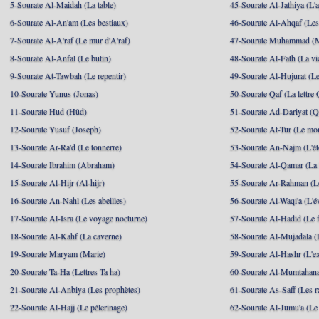
5-Sourate Al-Maidah (La table)
45-Sourate Al-Jathiya (L'a
6-Sourate Al-An'am (Les bestiaux)
46-Sourate Al-Ahqaf (Les
7-Sourate Al-A'raf (Le mur d'A'raf)
47-Sourate Muhammad 
8-Sourate Al-Anfal (Le butin)
48-Sourate Al-Fath (La vic
9-Sourate At-Tawbah (Le repentir)
49-Sourate Al-Hujurat (L
10-Sourate Yunus (Jonas)
50-Sourate Qaf (La lettre 
11-Sourate Hud (Hûd)
51-Sourate Ad-Dariyat (Qu
12-Sourate Yusuf (Joseph)
52-Sourate At-Tur (Le mo
13-Sourate Ar-Ra'd (Le tonnerre)
53-Sourate An-Najm (L'ét
14-Sourate Ibrahim (Abraham)
54-Sourate Al-Qamar (La
15-Sourate Al-Hijr (Al-hijr)
55-Sourate Ar-Rahman (Le
16-Sourate An-Nahl (Les abeilles)
56-Sourate Al-Waqi'a (L'
17-Sourate Al-Isra (Le voyage nocturne)
57-Sourate Al-Hadid (Le f
18-Sourate Al-Kahf (La caverne)
58-Sourate Al-Mujadala (
19-Sourate Maryam (Marie)
59-Sourate Al-Hashr (L'e
20-Sourate Ta-Ha (Lettres Ta ha)
60-Sourate Al-Mumtahana
21-Sourate Al-Anbiya (Les prophètes)
61-Sourate As-Saff (Les r
22-Sourate Al-Hajj (Le pélerinage)
62-Sourate Al-Jumu'a (Le