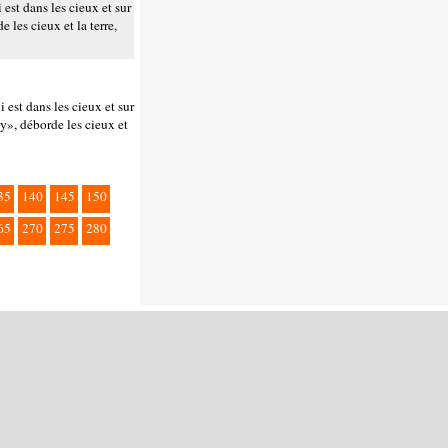
est dans les cieux et sur
 les cieux et la terre,
est dans les cieux et sur
iy», déborde les cieux et
35
140
145
150
65
270
275
280