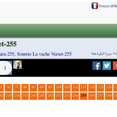
[
Français
Ch
et-255
سورة البقرة ٢٥٥
»
ara-255, Sourete La vache Verset-255
5
70
75
80
85
90
95
100
105
110
115
120
125
130
1
255
20
225
230
235
240
245
250
252
253
254
256
257
258
2