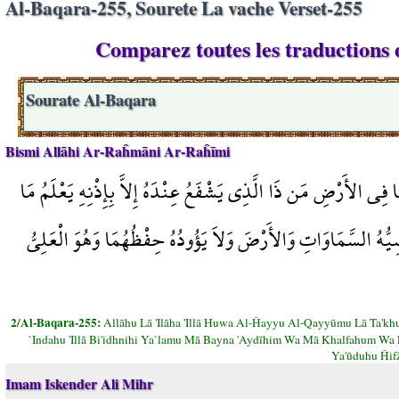
Al-Baqara-255, Sourete La vache Verset-255
Comparez toutes les traductions d
Sourate Al-Baqara
Bismi Allāhi Ar-Raĥmāni Ar-Raĥīmi
وَمَا فِي الأَرْضِ مَن ذَا الَّذِي يَشْفَعُ عِنْدَهُ إِلاَّ بِإِذْنِهِ يَعْلَمُ مَا
ِيُّهُ السَّمَاوَاتِ وَالأَرْضَ وَلاَ يَؤُودُهُ حِفْظُهُمَا وَهُوَ الْعَلِيُّ
2/Al-Baqara-255:
Allāhu Lā 'Ilāha 'Illā Huwa Al-Ĥayyu Al-Qayyūmu Lā Ta'
`Indahu 'Illā Bi'idhnihi Ya`lamu Mā Bayna 'Aydīhim Wa Mā Khalfahum Wa L
Ya'ūduhu Ĥi
Imam Iskender Ali Mihr