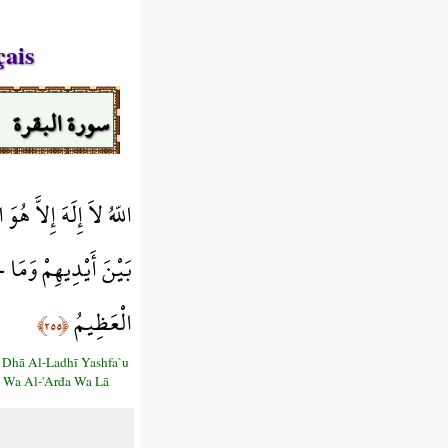
çais
سورة البقرة
اللّهُ لاَ إِلَهَ إِلاَّ ه
بَيْنَ أَيْدِيهِمْ وَمَا 
الْعَظِيمُ
﴿٢٥٥﴾
 Dhā Al-Ladhī Yashfa`u
i Wa Al-'Arđa Wa Lā