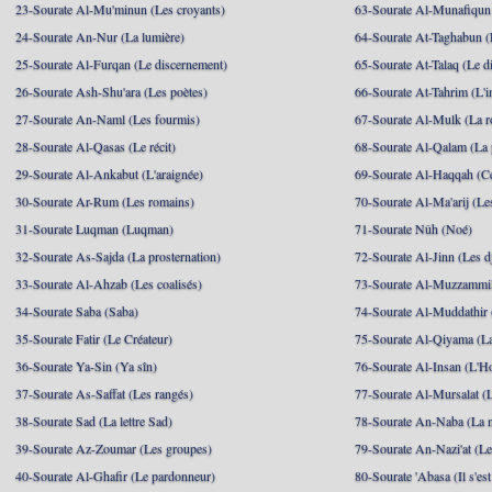
23-Sourate Al-Mu'minun (Les croyants)
63-Sourate Al-Munafiqun 
24-Sourate An-Nur (La lumière)
64-Sourate At-Taghabun (
25-Sourate Al-Furqan (Le discernement)
65-Sourate At-Talaq (Le d
26-Sourate Ash-Shu'ara (Les poètes)
66-Sourate At-Tahrim (L'in
27-Sourate An-Naml (Les fourmis)
67-Sourate Al-Mulk (La r
28-Sourate Al-Qasas (Le récit)
68-Sourate Al-Qalam (La
29-Sourate Al-Ankabut (L'araignée)
69-Sourate Al-Haqqah (Cel
30-Sourate Ar-Rum (Les romains)
70-Sourate Al-Ma'arij (Le
31-Sourate Luqman (Luqman)
71-Sourate Nûh (Noé)
32-Sourate As-Sajda (La prosternation)
72-Sourate Al-Jinn (Les d
33-Sourate Al-Ahzab (Les coalisés)
73-Sourate Al-Muzzammil
34-Sourate Saba (Saba)
74-Sourate Al-Muddathir 
35-Sourate Fatir (Le Créateur)
75-Sourate Al-Qiyama (La
36-Sourate Ya-Sin (Ya sîn)
76-Sourate Al-Insan (L'
37-Sourate As-Saffat (Les rangés)
77-Sourate Al-Mursalat (
38-Sourate Sad (La lettre Sad)
78-Sourate An-Naba (La n
39-Sourate Az-Zoumar (Les groupes)
79-Sourate An-Nazi'at (Le
40-Sourate Al-Ghafir (Le pardonneur)
80-Sourate 'Abasa (Il s'es