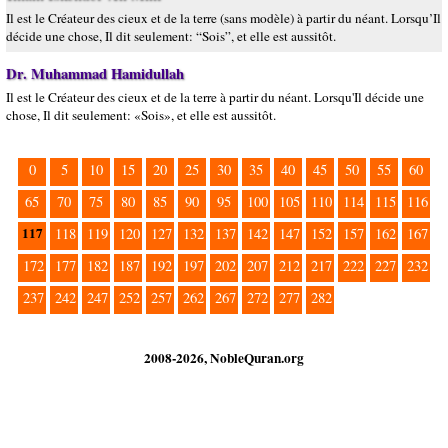
Il est le Créateur des cieux et de la terre (sans modèle) à partir du néant. Lorsqu’Il
décide une chose, Il dit seulement: “Sois”, et elle est aussitôt.
Dr. Muhammad Hamidullah
Il est le Créateur des cieux et de la terre à partir du néant. Lorsqu'Il décide une
chose, Il dit seulement: «Sois», et elle est aussitôt.
0
5
10
15
20
25
30
35
40
45
50
55
60
65
70
75
80
85
90
95
100
105
110
114
115
116
117
118
119
120
127
132
137
142
147
152
157
162
167
172
177
182
187
192
197
202
207
212
217
222
227
232
237
242
247
252
257
262
267
272
277
282
2008-2026, NobleQuran.org