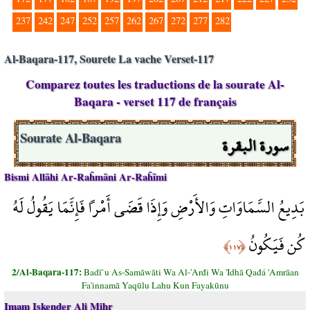
237
242
247
252
257
262
267
272
277
282
Al-Baqara-117, Sourete La vache Verset-117
Comparez toutes les traductions de la sourate Al-
Baqara - verset 117 de français
سورة البقرة
Sourate Al-Baqara
Bismi Allāhi Ar-Raĥmāni Ar-Raĥīmi
بَدِيعُ السَّمَاوَاتِ وَالأَرْضِ وَإِذَا قَضَى أَمْراً فَإِنَّمَا يَقُولُ لَهُ
كُن فَيَكُونُ
﴿١١٧﴾
2/Al-Baqara-117:
Badī`u As-Samāwāti Wa Al-'Arđi Wa 'Idhā Qađá 'Amrāan
Fa'innamā Yaqūlu Lahu Kun Fayakūnu
Imam Iskender Ali Mihr