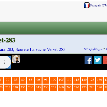
[
Français
Ch
et-283
سورة البقرة ٢٨٣
»
ara-283, Sourete La vache Verset-283
5
70
75
80
85
90
95
100
105
110
115
120
125
130
1
20
225
230
235
240
245
250
255
260
265
270
275
280
280
2