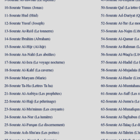
10-Sourate Yunus (Jonas)
50-Sourate Qaf (La lettre 
11-Sourate Hud (Hûd)
51-Sourate Ad-Dariyat (Qu
12-Sourate Yusuf (Joseph)
52-Sourate At-Tur (Le mo
13-Sourate Ar-Ra'd (Le tonnerre)
53-Sourate An-Najm (L'ét
14-Sourate Ibrahim (Abraham)
54-Sourate Al-Qamar (La
15-Sourate Al-Hijr (Al-hijr)
55-Sourate Ar-Rahman (Le
16-Sourate An-Nahl (Les abeilles)
56-Sourate Al-Waqi'a (L'
17-Sourate Al-Isra (Le voyage nocturne)
57-Sourate Al-Hadid (Le f
18-Sourate Al-Kahf (La caverne)
58-Sourate Al-Mujadala (
19-Sourate Maryam (Marie)
59-Sourate Al-Hashr (L'e
20-Sourate Ta-Ha (Lettres Ta ha)
60-Sourate Al-Mumtahana
21-Sourate Al-Anbiya (Les prophètes)
61-Sourate As-Saff (Les r
22-Sourate Al-Hajj (Le pélerinage)
62-Sourate Al-Jumu'a (Le
23-Sourate Al-Mu'minun (Les croyants)
63-Sourate Al-Munafiqun 
24-Sourate An-Nur (La lumière)
64-Sourate At-Taghabun (
25-Sourate Al-Furqan (Le discernement)
65-Sourate At-Talaq (Le d
26-Sourate Ash-Shu'ara (Les poètes)
66-Sourate At-Tahrim (L'in