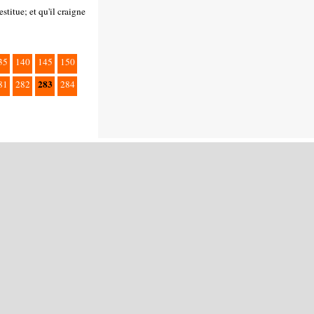
stitue; et qu'il craigne
35
140
145
150
283
81
282
284