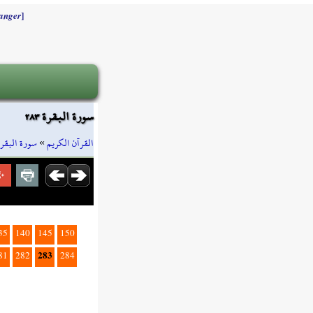
]
anger
سورة البقرة ٢٨٣
سورة البقرة
»
القرآن الكريم
35
140
145
150
283
81
282
284