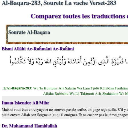
Al-Baqara-283, Sourete La vache Verset-283
Comparez toutes les traductions d
Sourate Al-Baqara
Bismi Allāhi Ar-Raĥmāni Ar-Raĥīmi
ؤَدِّ الَّذِي اؤْتُمِنَ أَمَانَتَهُ وَلْيَتَّقِ اللّهَ رَبَّهُ وَلاَ تَكْتُمُواْ
2/Al-Baqara-283:
Wa 'In Kuntum `Alá Safarin Wa Lam Tjidū Kātibāan Farihā
Allāha Rabbahu Wa Lā Taktumū Ash-Shahādata Wa M
Imam Iskender Ali Mihr
Mais si vous êtes en voyage et ne trouvez pas de scribe, un gage reçu suffit. S’il y 
piété envers Allah son Seigneur (et qu'il craigne). Et ne cachez pas le témoignage
Dr. Muhammad Hamidullah