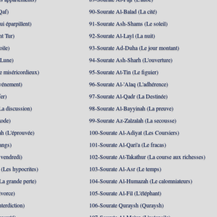
Qaf)
90-Sourate Al-Balad (La cité)
i éparpillent)
91-Sourate Ash-Shams (Le soleil)
nt Tur)
92-Sourate Al-Layl (La nuit)
oile)
93-Sourate Ad-Duha (Le jour montant)
 Lune)
94-Sourate Ash-Sharh (L'ouverture)
 miséricordieux)
95-Sourate At-Tin (Le figuier)
événement)
96-Sourate Al-'Alaq (L'adhérence)
er)
97-Sourate Al-Qadr (La Destinée)
La discussion)
98-Sourate Al-Bayyinah (La preuve)
xode)
99-Sourate Az-Zalzalah (La secousse)
h (L'éprouvée)
100-Sourate Al-Adiyat (Les Coursiers)
angs)
101-Sourate Al-Qari'a (Le fracas)
 vendredi)
102-Sourate At-Takathur (La course aux richesses)
(Les hypocrites)
103-Sourate Al-Asr (Le temps)
La grande perte)
104-Sourate Al-Humazah (Le calomniateurs)
ivorce)
105-Sourate Al-Fil (L'éléphant)
terdiction)
106-Sourate Quraysh (Quraysh)