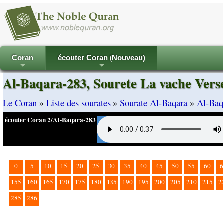
Coran
écouter Coran (Nouveau)
+
+
Al-Baqara-283, Sourete La vache Vers
Le Coran
»
Liste des sourates
»
Sourate Al-Baqara
»
Al-Baq
écouter Coran 2/Al-Baqara-283
0
5
10
15
20
25
30
35
40
45
50
55
60
6
155
160
165
170
175
180
185
190
195
200
205
210
215
2
285
286