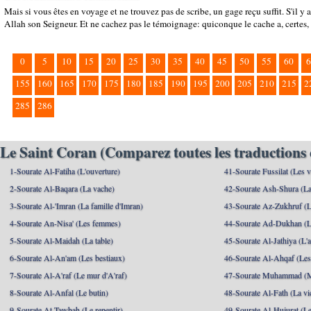
Mais si vous êtes en voyage et ne trouvez pas de scribe, un gage reçu suffit. S'il y 
Allah son Seigneur. Et ne cachez pas le témoignage: quiconque le cache a, certes, 
0
5
10
15
20
25
30
35
40
45
50
55
60
6
155
160
165
170
175
180
185
190
195
200
205
210
215
2
285
286
Le Saint Coran (Comparez toutes les traductions 
1-Sourate Al-Fatiha (L'ouverture)
41-Sourate Fussilat (Les ve
2-Sourate Al-Baqara (La vache)
42-Sourate Ash-Shura (La
3-Sourate Al-'Imran (La famille d'Imran)
43-Sourate Az-Zukhruf (L
4-Sourate An-Nisa' (Les femmes)
44-Sourate Ad-Dukhan (L
5-Sourate Al-Maidah (La table)
45-Sourate Al-Jathiya (L'a
6-Sourate Al-An'am (Les bestiaux)
46-Sourate Al-Ahqaf (Les
7-Sourate Al-A'raf (Le mur d'A'raf)
47-Sourate Muhammad 
8-Sourate Al-Anfal (Le butin)
48-Sourate Al-Fath (La vic
9-Sourate At-Tawbah (Le repentir)
49-Sourate Al-Hujurat (L