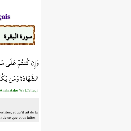
çais
سورة البقرة
وَإِن كُنتُمْ عَلَى سَفَرٍ
الشَّهَادَةَ وَمَن يَكْتُمْ
'Amānatahu Wa Līattaqi
titue; et qu’il ait de la
r de ce que vous faites.