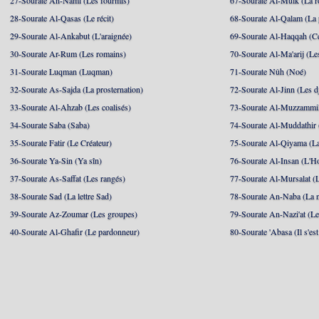
27-Sourate An-Naml (Les fourmis)
67-Sourate Al-Mulk (La r
28-Sourate Al-Qasas (Le récit)
68-Sourate Al-Qalam (La
29-Sourate Al-Ankabut (L'araignée)
69-Sourate Al-Haqqah (Cel
30-Sourate Ar-Rum (Les romains)
70-Sourate Al-Ma'arij (Le
31-Sourate Luqman (Luqman)
71-Sourate Nûh (Noé)
32-Sourate As-Sajda (La prosternation)
72-Sourate Al-Jinn (Les d
33-Sourate Al-Ahzab (Les coalisés)
73-Sourate Al-Muzzammil
34-Sourate Saba (Saba)
74-Sourate Al-Muddathir 
35-Sourate Fatir (Le Créateur)
75-Sourate Al-Qiyama (La
36-Sourate Ya-Sin (Ya sîn)
76-Sourate Al-Insan (L'
37-Sourate As-Saffat (Les rangés)
77-Sourate Al-Mursalat (
38-Sourate Sad (La lettre Sad)
78-Sourate An-Naba (La n
39-Sourate Az-Zoumar (Les groupes)
79-Sourate An-Nazi'at (Le
40-Sourate Al-Ghafir (Le pardonneur)
80-Sourate 'Abasa (Il s'es