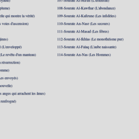
oyauté)
107-Sourate Al-Ma'un (L'ustensile)
 plume)
108-Sourate Al-Kawthar (L'abondance)
le qui montre la vérité)
109-Sourate Al-Kafirune (Les infidèles)
s voies d'ascension)
110-Sourate An-Nasr (Les secours)
111-Sourate Al-Masad (Les fibres)
jinns)
112-Sourate Al-Ikhlas (Le monothéisme pur)
 (L'enveloppé)
113-Sourate Al-Falaq (L'aube naissante)
(Le revêtu d'un manteau)
114-Sourate An-Nas (Les Hommes)
 résurrection)
Homme)
Les envoyés)
ouvelle)
s anges qui arrachent les âmes)
t renfrogné)