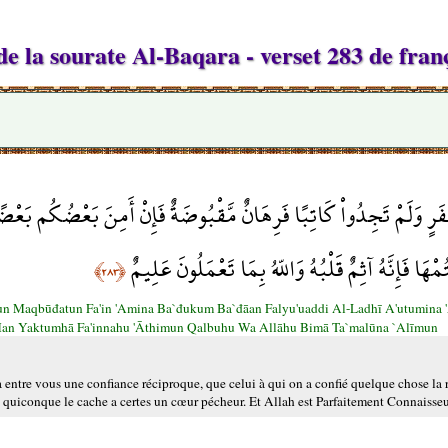
e la sourate Al-Baqara - verset 283 de fran
 وَلَمْ تَجِدُواْ كَاتِبًا فَرِهَانٌ مَّقْبُوضَةٌ فَإِنْ أَمِنَ بَعْضُكُم بَعْضًا فَلْيُ
هَا فَإِنَّهُ آثِمٌ قَلْبُهُ وَاللّهُ بِمَا تَعْمَلُونَ عَلِيمٌ
﴿٢٨٣﴾
nun Maqbūđatun Fa'in 'Amina Ba`đukum Ba`đāan Falyu'uaddi Al-Ladhī A'utumina 
an Yaktumhā Fa'innahu 'Āthimun Qalbuhu Wa Allāhu Bimā Ta`malūna `Alīmun
a entre vous une confiance réciproque, que celui à qui on a confié quelque chose la res
: quiconque le cache a certes un cœur pécheur. Et Allah est Parfaitement Connaisseu