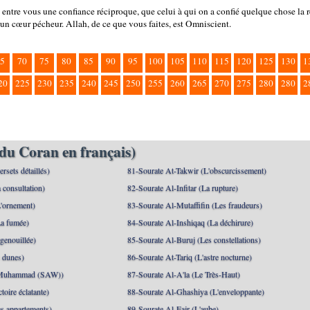
a entre vous une confiance réciproque, que celui à qui on a confié quelque chose la re
un cœur pécheur. Allah, de ce que vous faites, est Omniscient.
5
70
75
80
85
90
95
100
105
110
115
120
125
130
1
20
225
230
235
240
245
250
255
260
265
270
275
280
280
2
du Coran en français)
rsets détaillés)
81-Sourate At-Takwir (L'obscurcissement)
 consultation)
82-Sourate Al-Infitar (La rupture)
'ornement)
83-Sourate Al-Mutaffifin (Les fraudeurs)
a fumée)
84-Sourate Al-Inshiqaq (La déchirure)
genouillée)
85-Sourate Al-Buruj (Les constellations)
 dunes)
86-Sourate At-Tariq (L'astre nocturne)
(Muhammad (SAW))
87-Sourate Al-A'la (Le Très-Haut)
toire éclatante)
88-Sourate Al-Ghashiya (L'enveloppante)
es appartements)
89-Sourate Al-Fajr (L'aube)