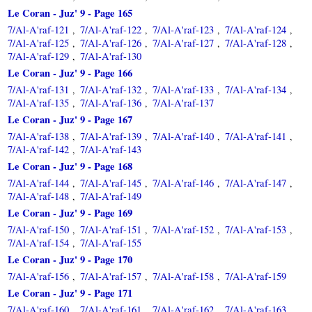
Le Coran - Juz' 9 - Page 165
7/Al-A'raf-121
7/Al-A'raf-122
7/Al-A'raf-123
7/Al-A'raf-124
,
,
,
,
7/Al-A'raf-125
7/Al-A'raf-126
7/Al-A'raf-127
7/Al-A'raf-128
,
,
,
,
7/Al-A'raf-129
7/Al-A'raf-130
,
Le Coran - Juz' 9 - Page 166
7/Al-A'raf-131
7/Al-A'raf-132
7/Al-A'raf-133
7/Al-A'raf-134
,
,
,
,
7/Al-A'raf-135
7/Al-A'raf-136
7/Al-A'raf-137
,
,
Le Coran - Juz' 9 - Page 167
7/Al-A'raf-138
7/Al-A'raf-139
7/Al-A'raf-140
7/Al-A'raf-141
,
,
,
,
7/Al-A'raf-142
7/Al-A'raf-143
,
Le Coran - Juz' 9 - Page 168
7/Al-A'raf-144
7/Al-A'raf-145
7/Al-A'raf-146
7/Al-A'raf-147
,
,
,
,
7/Al-A'raf-148
7/Al-A'raf-149
,
Le Coran - Juz' 9 - Page 169
7/Al-A'raf-150
7/Al-A'raf-151
7/Al-A'raf-152
7/Al-A'raf-153
,
,
,
,
7/Al-A'raf-154
7/Al-A'raf-155
,
Le Coran - Juz' 9 - Page 170
7/Al-A'raf-156
7/Al-A'raf-157
7/Al-A'raf-158
7/Al-A'raf-159
,
,
,
Le Coran - Juz' 9 - Page 171
7/Al-A'raf-160
7/Al-A'raf-161
7/Al-A'raf-162
7/Al-A'raf-163
,
,
,