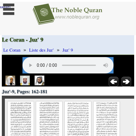
]
anger
Le Coran - Juz' 9
»
»
Le Coran
Liste des Juz'
Juz' 9
Juz'-9, Pages: 162-181