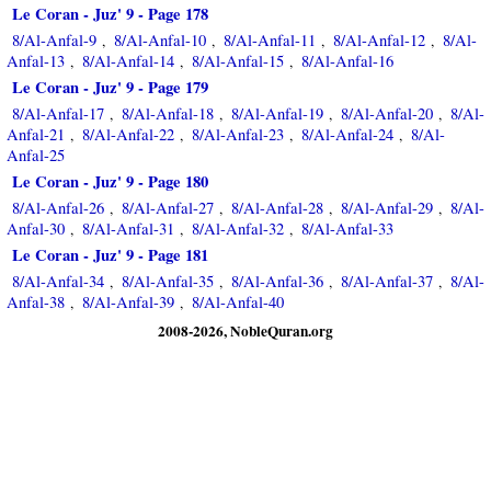
Le Coran - Juz' 9 - Page 178
8/Al-Anfal-9
8/Al-Anfal-10
8/Al-Anfal-11
8/Al-Anfal-12
8/Al-
,
,
,
,
Anfal-13
8/Al-Anfal-14
8/Al-Anfal-15
8/Al-Anfal-16
,
,
,
Le Coran - Juz' 9 - Page 179
8/Al-Anfal-17
8/Al-Anfal-18
8/Al-Anfal-19
8/Al-Anfal-20
8/Al-
,
,
,
,
Anfal-21
8/Al-Anfal-22
8/Al-Anfal-23
8/Al-Anfal-24
8/Al-
,
,
,
,
Anfal-25
Le Coran - Juz' 9 - Page 180
8/Al-Anfal-26
8/Al-Anfal-27
8/Al-Anfal-28
8/Al-Anfal-29
8/Al-
,
,
,
,
Anfal-30
8/Al-Anfal-31
8/Al-Anfal-32
8/Al-Anfal-33
,
,
,
Le Coran - Juz' 9 - Page 181
8/Al-Anfal-34
8/Al-Anfal-35
8/Al-Anfal-36
8/Al-Anfal-37
8/Al-
,
,
,
,
Anfal-38
8/Al-Anfal-39
8/Al-Anfal-40
,
,
2008-2026, NobleQuran.org