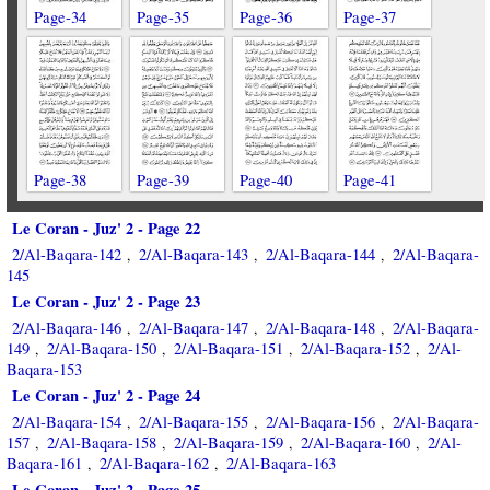
Page-34
Page-35
Page-36
Page-37
Page-38
Page-39
Page-40
Page-41
Le Coran - Juz' 2 - Page 22
2/Al-Baqara-142
2/Al-Baqara-143
2/Al-Baqara-144
2/Al-Baqara-
,
,
,
145
Le Coran - Juz' 2 - Page 23
2/Al-Baqara-146
2/Al-Baqara-147
2/Al-Baqara-148
2/Al-Baqara-
,
,
,
149
2/Al-Baqara-150
2/Al-Baqara-151
2/Al-Baqara-152
2/Al-
,
,
,
,
Baqara-153
Le Coran - Juz' 2 - Page 24
2/Al-Baqara-154
2/Al-Baqara-155
2/Al-Baqara-156
2/Al-Baqara-
,
,
,
157
2/Al-Baqara-158
2/Al-Baqara-159
2/Al-Baqara-160
2/Al-
,
,
,
,
Baqara-161
2/Al-Baqara-162
2/Al-Baqara-163
,
,
Le Coran - Juz' 2 - Page 25