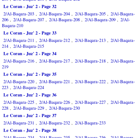
Le Coran - Juz' 2 - Page 32
2/Al-Baqara-203
2/Al-Baqara-204
2/Al-Baqara-205
2/Al-Baqara-
,
,
,
206
2/Al-Baqara-207
2/Al-Baqara-208
2/Al-Baqara-209
2/Al-
,
,
,
,
Baqara-210
Le Coran - Juz' 2 - Page 33
2/Al-Baqara-211
2/Al-Baqara-212
2/Al-Baqara-213
2/Al-Baqara-
,
,
,
214
2/Al-Baqara-215
,
Le Coran - Juz' 2 - Page 34
2/Al-Baqara-216
2/Al-Baqara-217
2/Al-Baqara-218
2/Al-Baqara-
,
,
,
219
Le Coran - Juz' 2 - Page 35
2/Al-Baqara-220
2/Al-Baqara-221
2/Al-Baqara-222
2/Al-Baqara-
,
,
,
223
2/Al-Baqara-224
,
Le Coran - Juz' 2 - Page 36
2/Al-Baqara-225
2/Al-Baqara-226
2/Al-Baqara-227
2/Al-Baqara-
,
,
,
228
2/Al-Baqara-229
2/Al-Baqara-230
,
,
Le Coran - Juz' 2 - Page 37
2/Al-Baqara-231
2/Al-Baqara-232
2/Al-Baqara-233
,
,
Le Coran - Juz' 2 - Page 38
2/Al-Baqara-234
2/Al-Baqara-235
2/Al-Baqara-236
2/Al-Baqara-
,
,
,