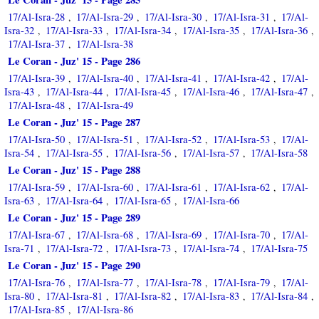
17/Al-Isra-28
17/Al-Isra-29
17/Al-Isra-30
17/Al-Isra-31
17/Al-
,
,
,
,
Isra-32
17/Al-Isra-33
17/Al-Isra-34
17/Al-Isra-35
17/Al-Isra-36
,
,
,
,
,
17/Al-Isra-37
17/Al-Isra-38
,
Le Coran - Juz' 15 - Page 286
17/Al-Isra-39
17/Al-Isra-40
17/Al-Isra-41
17/Al-Isra-42
17/Al-
,
,
,
,
Isra-43
17/Al-Isra-44
17/Al-Isra-45
17/Al-Isra-46
17/Al-Isra-47
,
,
,
,
,
17/Al-Isra-48
17/Al-Isra-49
,
Le Coran - Juz' 15 - Page 287
17/Al-Isra-50
17/Al-Isra-51
17/Al-Isra-52
17/Al-Isra-53
17/Al-
,
,
,
,
Isra-54
17/Al-Isra-55
17/Al-Isra-56
17/Al-Isra-57
17/Al-Isra-58
,
,
,
,
Le Coran - Juz' 15 - Page 288
17/Al-Isra-59
17/Al-Isra-60
17/Al-Isra-61
17/Al-Isra-62
17/Al-
,
,
,
,
Isra-63
17/Al-Isra-64
17/Al-Isra-65
17/Al-Isra-66
,
,
,
Le Coran - Juz' 15 - Page 289
17/Al-Isra-67
17/Al-Isra-68
17/Al-Isra-69
17/Al-Isra-70
17/Al-
,
,
,
,
Isra-71
17/Al-Isra-72
17/Al-Isra-73
17/Al-Isra-74
17/Al-Isra-75
,
,
,
,
Le Coran - Juz' 15 - Page 290
17/Al-Isra-76
17/Al-Isra-77
17/Al-Isra-78
17/Al-Isra-79
17/Al-
,
,
,
,
Isra-80
17/Al-Isra-81
17/Al-Isra-82
17/Al-Isra-83
17/Al-Isra-84
,
,
,
,
,
17/Al-Isra-85
17/Al-Isra-86
,