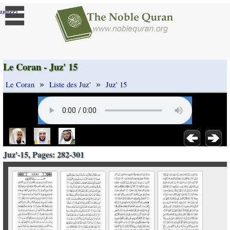
]
anger
Le Coran - Juz' 15
»
»
Le Coran
Liste des Juz'
Juz' 15
Juz'-15, Pages: 282-301